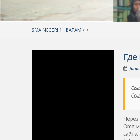
SMA NEGERI 11 BATAM
>
>
Где
Janua
Ссы
Ссы
Через 
Omg мо
сайта,