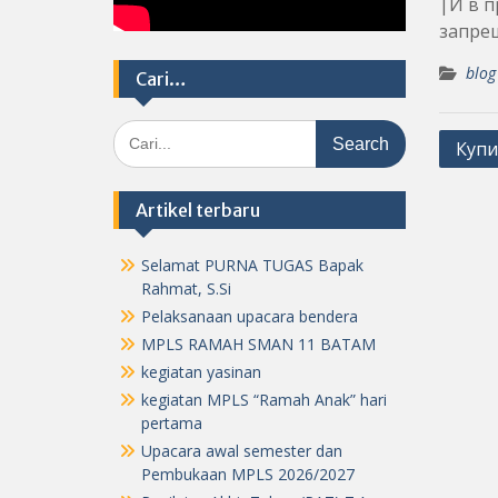
|И в п
запрещ
blog
Cari…
Search
Post
Купи
for:
navig
Artikel terbaru
Selamat PURNA TUGAS Bapak
Rahmat, S.Si
Pelaksanaan upacara bendera
MPLS RAMAH SMAN 11 BATAM
kegiatan yasinan
kegiatan MPLS “Ramah Anak” hari
pertama
Upacara awal semester dan
Pembukaan MPLS 2026/2027