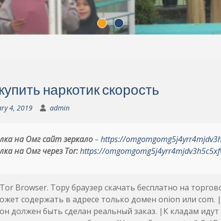
 купить наркотик скорость
ry 4, 2019
admin
лка на Омг сайт зеркало
–
https://omgomgomg5j4yrr4mjdv3
лка на Омг через Tor:
https://omgomgomg5j4yrr4mjdv3h5c5xf
Tor Browser. Тору браузер скачать бесплатно на торго
жет содержать в адресе только домен onion или com.
 он должен быть сделан реальный заказ. |К кладам идут 