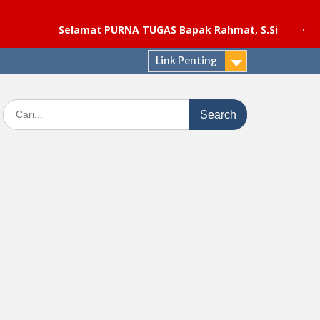
Selamat PURNA TUGAS Bapak Rahmat, S.Si
·
Pelaksanaa
Link Penting
Search
for: