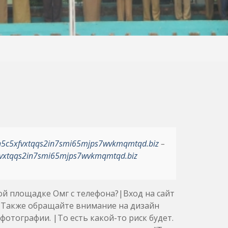
h5c5xfvxtqqs2in7smi65mjps7wvkmqmtqd.biz
–
vxtqqs2in7smi65mjps7wvkmqmtqd.biz
вой площадке Омг с телефона?|Вход на сайт
 |Также обращайте внимание на дизайн
фотографии. |То есть какой-то риск будет.