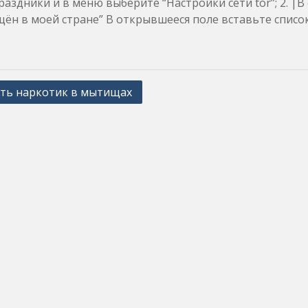
раздники и в меню выберите “Настройки сети tor”; 2. |
ён в моей стране” В открывшееся поле вставьте список
ть наркотик в мытищах
ation