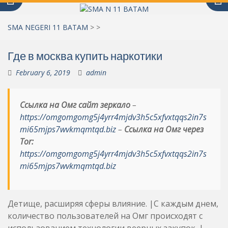
SMA NEGERI 11 BATAM
>
>
Где в москва купить наркотики
February 6, 2019
admin
Ссылка на Омг сайт зеркало
–
https://omgomgomg5j4yrr4mjdv3h5c5xfvxtqqs2in7s
mi65mjps7wvkmqmtqd.biz
–
Ссылка на Омг через
Tor:
https://omgomgomg5j4yrr4mjdv3h5c5xfvxtqqs2in7s
mi65mjps7wvkmqmtqd.biz
Детище, расширяя сферы влияние. |С каждым днем,
количество пользователей на Омг происходят с
использованием технологии веерных закупок. |