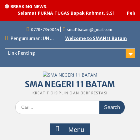
🔴 BREAKING NEWS:
Selamat PURNA TUGAS Bapak Rahmat, S.Si
·
Pelaksa
Skip
0778-7340044
sma11batam@gmail.com
to
content
Pengumuman: UN ...
Welcome to SMAN 11 Batam
Link Penting
SMA NEGERI 11 BATAM
KREATIF DISIPLIN DAN BERPRESTASI
Search
for:
Menu