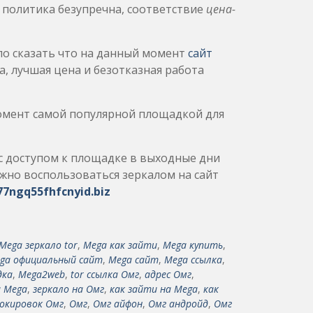
 политика безупречна, соответствие
цена-
о сказать что на данный момент
сайт
а, лучшая цена и безотказная работа
момент самой популярной площадкой для
 с доступом к площадке в выходные дни
ужно воспользоваться зеркалом на сайт
7ngq55fhfcnyid.biz
Mega зеркало tor
,
Mega как зайти
,
Mega купить
,
ga официальный сайт
,
Mega сайт
,
Mega ссылка
,
дка
,
Mega2web
,
tor ссылка Омг
,
адрес Омг
,
а Mega
,
зеркало на Омг
,
как зайти на Mega
,
как
окировок Омг
,
Омг
,
Омг айфон
,
Омг андройд
,
Омг