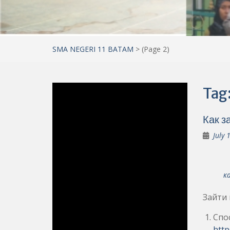
SMA NEGERI 11 BATAM
>
(Page 2)
Tag
Как з
July 
к
Зайти 
Спо
http