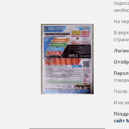
порога
необхо
На пер
В верх
страни
Логин
Отобр
Парол
говори
После 
И не з
Поздр
сайт 