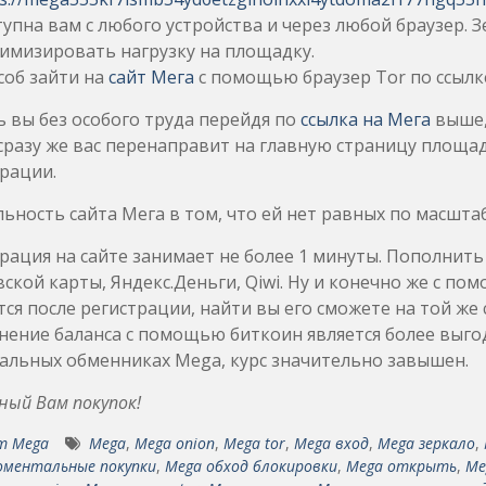
тупна вам с любого устройства и через любой браузер. З
имизировать нагрузку на площадку.
соб зайти на
сайт Мега
с помощью браузер Tor по ссылк
 вы без особого труда перейдя по
ссылка на Мега
выше,
сразу же вас перенаправит на главную страницу площа
рации.
ьность сайта Мега в том, что ей нет равных по масшта
рация на сайте занимает не более 1 минуты. Пополнит
ской карты, Яндекс.Деньги, Qiwi. Ну и конечно же с по
ся после регистрации, найти вы его сможете на той же 
ение баланса с помощью биткоин является более выгодн
альных обменниках Mega, курс значительно завышен.
ый Вам покупок!
т Mega
Mega
,
Mega onion
,
Mega tor
,
Mega вход
,
Mega зеркало
,
оментальные покупки
,
Mega обход блокировки
,
Mega открыть
,
Me