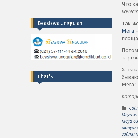
Что ка
качес
Beasiswa Unggulan
Так-ж
Мега
–
площа
Потому
торгов
Хотя в
Chat’S
бывают
Мега :
Котора
Сай
Mega м
Mega сс
актуаль
зайти 