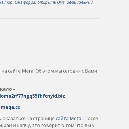
мг тор
,
Омг форум
,
открыть Омг
,
официальный
на сайте Мега. Об этом мы сегодня с Вами
кало –
doma2rf77ngq55fhfcnyid.biz
:
meqa.cc
ы оказаться на странице
сайта Мега
. После
кран и капчу, это говорит о том что вы у