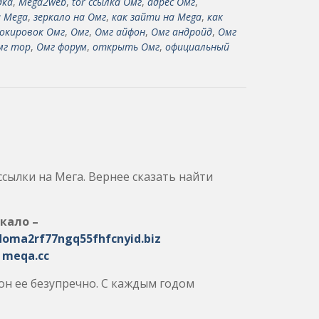
дка
,
Mega2web
,
tor ссылка Омг
,
адрес Омг
,
а Mega
,
зеркало на Омг
,
как зайти на Mega
,
как
окировок Омг
,
Омг
,
Омг айфон
,
Омг андройд
,
Омг
мг тор
,
Омг форум
,
открыть Омг
,
официальный
ссылки на Мега. Вернее сказать найти
кало –
doma2rf77ngq55fhfcnyid.biz
:
meqa.cc
 он ее безупречно. С каждым годом