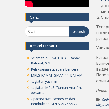
дос
мин
Спо
Cari…
Теперь
Search
после 
for:
регист
Artikel terbaru
Уникал
Регист
Selamat PURNA TUGAS Bapak
Банков
Rahmat, S.Si
выдает
Pelaksanaan upacara bendera
Пополн
MPLS RAMAH SMAN 11 BATAM
офици
kegiatan yasinan
kegiatan MPLS “Ramah Anak” hari
Приятн
pertama
Upacara awal semester dan
Сай
Pembukaan MPLS 2026/2027
Mega м