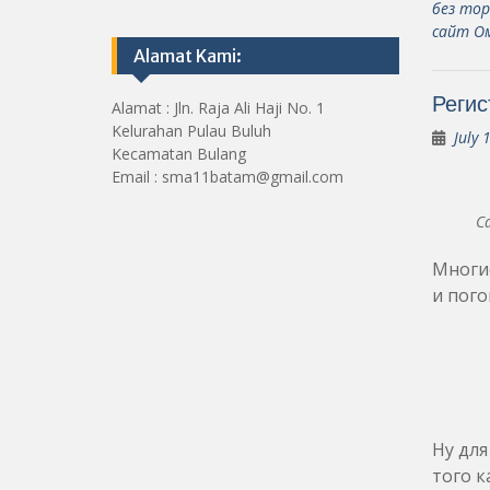
без тор
сайт О
Alamat Kami:
Регис
Alamat : Jln. Raja Ali Haji No. 1
Kelurahan Pulau Buluh
July 
Kecamatan Bulang
Email : sma11batam@gmail.com
С
Многие
и пог
Ну для
того к