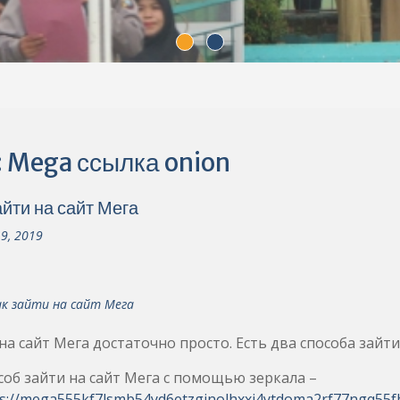
:
Mega ссылка onion
айти на сайт Мега
19, 2019
ак зайти на сайт Мега
на сайт Мега достаточно просто. Есть два способа зайти
соб зайти на сайт Мега с помощью зеркала –
s://mega555kf7lsmb54yd6etzginolhxxi4ytdoma2rf77ngq55fh