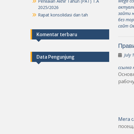
Mega сс
Penilaian Akhir Tahun (PAT) T.A
актуаль
2025/2026
зайти 
Rapat konsolidasi dan tah
без тор
сайт О
Komentar terbaru
Прави
July 
Data Pengunjung
ссылка 
Основн
рабоч
Мега с
посеща