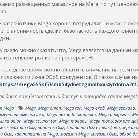
саемо размещенных магазинов на Мега, то тут ценовая
тво
.
е разработчики Mega хорошо потрудились и можно смел
 это анонимность сделки, безопасность каждого клиент
дки.
 смело можно сказать что, Mega является на данный 
ли в теневом рынке на просторах СНГ.
 последнее время можно обратить внимание на то, что
 сложности из-за DDoS конкурентов. В таком случае н
https://mega555kf7lsmb54yd6etzginolhxxi4ytdoma2rf7
я даст вам безотказный доступ к площадке сайта Mega!
т Mega
Mega
,
Mega onion
,
Mega tor
,
Mega вход
,
Mega зеркало
,
оментальные покупки
,
Mega обход блокировки
,
Mega открыть
,
Me
ылка onion
,
Mega ссылка tor
,
Mega товары
,
Mega торговая площа
ные зеркала Омг
,
войти в Омг
,
зайти на Омг с телефона
,
зеркал
на Омг
,
как попасть на Mega
,
магазин Mega
,
магазин Омг
,
обход бл