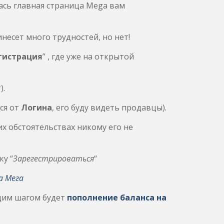
ась главная страница Mega вам
несет много трудностей, но нет!
гистрация
” , где уже на открытой
).
ся от
Логина
, его буду видеть продавцы).
х обстоятельствах никому его не
у “
Зарегестрироваться
“
а Мега
щим шагом будет
пополнение баланса на