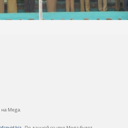
 на Mega.
fcnyid.biz
. По данной ссылке Mega будет