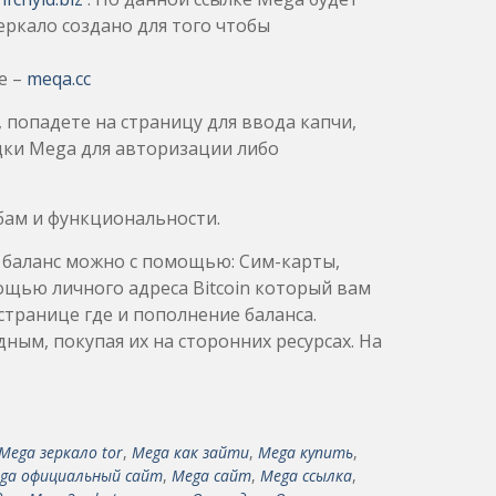
еркало создано для того чтобы
е –
meqa.cc
 попадете на страницу для ввода капчи,
дки Mega для авторизации либо
бам и функциональности.
ь баланс можно с помощью: Сим-карты,
мощью личного адреса Bitcoin который вам
странице где и пополнение баланса.
ым, покупая их на сторонних ресурсах. На
Mega зеркало tor
,
Mega как зайти
,
Mega купить
,
ga официальный сайт
,
Mega сайт
,
Mega ссылка
,