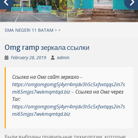
SMA NEGERI 11 BATAM
>
>
Omg ramp зеркала ссылки
February 28, 2019
admin
Ссылка на Омг сайт зеркало
–
https://omgomgomg5j4yrr4mjdv3h5c5xfvxtqqs2in7s
mi65mjps7wvkmqmtqd.biz
–
Ссылка на Омг через
Tor:
https://omgomgomg5j4yrr4mjdv3h5c5xfvxtqqs2in7s
mi65mjps7wvkmqmtqd.biz
Были выбраны правильные технологии, которые