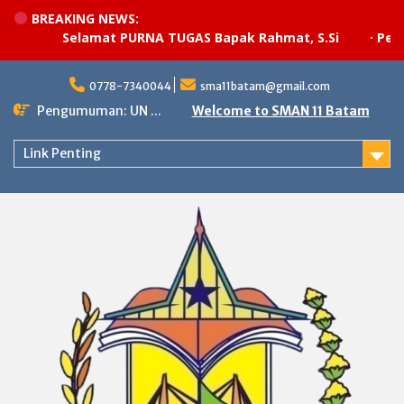
BREAKING NEWS:
Selamat PURNA TUGAS Bapak Rahmat, S.Si
·
Pelaksa
Skip
to
0778-7340044
sma11batam@gmail.com
content
Pengumuman: UN ...
Welcome to SMAN 11 Batam
Link Penting