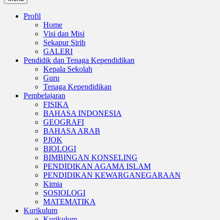
Profil
Home
Visi dan Misi
Sekapur Sirih
GALERI
Pendidik dan Tenaga Kependidikan
Kepala Sekolah
Guru
Tenaga Kependidikan
Pembelajaran
FISIKA
BAHASA INDONESIA
GEOGRAFI
BAHASA ARAB
PJOK
BIOLOGI
BIMBINGAN KONSELING
PENDIDIKAN AGAMA ISLAM
PENDIDIKAN KEWARGANEGARAAN
Kimia
SOSIOLOGI
MATEMATIKA
Kurikulum
Kurikulum