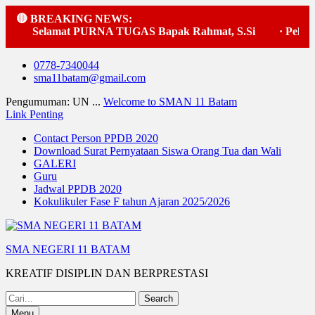
🔴 BREAKING NEWS:
Selamat PURNA TUGAS Bapak Rahmat, S.Si
·
Pelaksa
Skip
0778-7340044
to
sma11batam@gmail.com
content
Pengumuman: UN ...
Welcome to SMAN 11 Batam
Link Penting
Contact Person PPDB 2020
Download Surat Pernyataan Siswa Orang Tua dan Wali
GALERI
Guru
Jadwal PPDB 2020
Kokulikuler Fase F tahun Ajaran 2025/2026
SMA NEGERI 11 BATAM
KREATIF DISIPLIN DAN BERPRESTASI
Search
for:
Menu