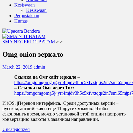
Kesiswaan
Kesiswaan
Perpustakaan
Humas
SMA NEGERI 11 BATAM
>
>
Omg onion зеркало
March 22, 2019
admin
Ссылка на Омг сайт зеркало
–
https://omgomgomg5j4yrr4mjdv3h5c5xfvxtqqs2in7smi65mjp
–
Ссылка на Омг через Tor:
https://omgomgomg5j4yrr4mjdv3h5c5xfvxtqqs2in7smi65mjp
И iOS. |Перевод интерфейса. |Среди доступных версий –
русская, английская и еще 11 других языков. |Чтобы
сэкономить время, можно установкой этой опции настроить
конвертацию валюты в заданном направлении.
Uncategorized