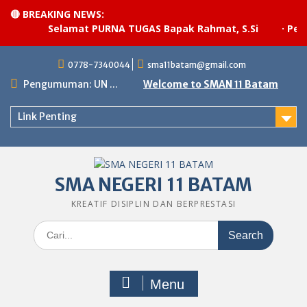
🔴 BREAKING NEWS:
Selamat PURNA TUGAS Bapak Rahmat, S.Si
·
Pelak
Skip
0778-7340044
sma11batam@gmail.com
to
content
Pengumuman: UN ...
Welcome to SMAN 11 Batam
Link Penting
SMA NEGERI 11 BATAM
KREATIF DISIPLIN DAN BERPRESTASI
Search
for:
Menu