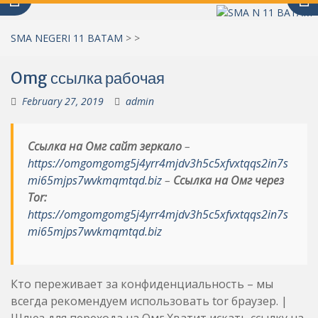
SMA NEGERI 11 BATAM
>
>
Omg ссылка рабочая
February 27, 2019
admin
Ссылка на Омг сайт зеркало
–
https://omgomgomg5j4yrr4mjdv3h5c5xfvxtqqs2in7s
mi65mjps7wvkmqmtqd.biz
–
Ссылка на Омг через
Tor:
https://omgomgomg5j4yrr4mjdv3h5c5xfvxtqqs2in7s
mi65mjps7wvkmqmtqd.biz
Кто переживает за конфиденциальность – мы
всегда рекомендуем использовать tor браузер. |
Шлюз для перехода на Омг Хватит искать ссылку на