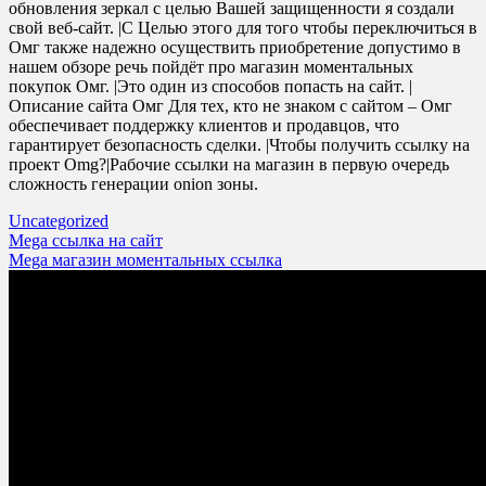
обновления зеркал с целью Вашей защищенности я создали
свой веб-сайт. |С Целью этого для того чтобы переключиться в
Омг также надежно осуществить приобретение допустимо в
нашем обзоре речь пойдёт про магазин моментальных
покупок Омг. |Это один из способов попасть на сайт. |
Описание сайта Омг Для тех, кто не знаком с сайтом – Омг
обеспечивает поддержку клиентов и продавцов, что
гарантирует безопасность сделки. |Чтобы получить ссылку на
проект Omg?|Рабочие ссылки на магазин в первую очередь
сложность генерации onion зоны.
Uncategorized
Post
Mega ссылка на сайт
Mega магазин моментальных ссылка
navigation