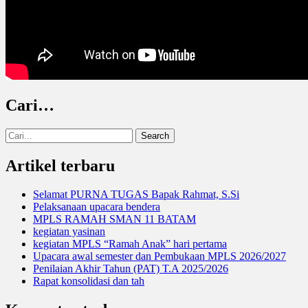
Cari…
Search
for:
Artikel terbaru
Selamat PURNA TUGAS Bapak Rahmat, S.Si
Pelaksanaan upacara bendera
MPLS RAMAH SMAN 11 BATAM
kegiatan yasinan
kegiatan MPLS “Ramah Anak” hari pertama
Upacara awal semester dan Pembukaan MPLS 2026/2027
Penilaian Akhir Tahun (PAT) T.A 2025/2026
Rapat konsolidasi dan tah