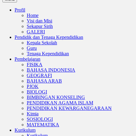
Profil
Home
Visi dan Misi
Sekapur Sirih
GALERI
Pendidik dan Tenaga Kependidikan
Kepala Sekolah
Guru
Tenaga Kependidikan
Pembelajaran
FISIKA
BAHASA INDONESIA
GEOGRAFI
BAHASA ARAB
PJOK
BIOLOGI
BIMBINGAN KONSELING
PENDIDIKAN AGAMA ISLAM
PENDIDIKAN KEWARGANEGARAAN
Kimia
SOSIOLOGI
MATEMATIKA
Kurikulum
Kurikulum