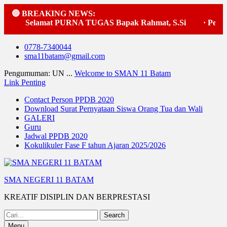
🔴 BREAKING NEWS:
Selamat PURNA TUGAS Bapak Rahmat, S.Si
·
Pelaksa
Skip
0778-7340044
to
sma11batam@gmail.com
content
Pengumuman: UN ...
Welcome to SMAN 11 Batam
Link Penting
Contact Person PPDB 2020
Download Surat Pernyataan Siswa Orang Tua dan Wali
GALERI
Guru
Jadwal PPDB 2020
Kokulikuler Fase F tahun Ajaran 2025/2026
SMA NEGERI 11 BATAM
KREATIF DISIPLIN DAN BERPRESTASI
Search
for:
Menu