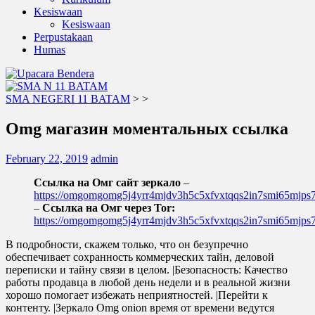
Kesiswaan
Kesiswaan
Perpustakaan
Humas
SMA NEGERI 11 BATAM
>
>
Omg магазин моментальных ссылка
February 22, 2019
admin
Ссылка на Омг сайт зеркало
–
https://omgomgomg5j4yrr4mjdv3h5c5xfvxtqqs2in7smi65mjp
–
Ссылка на Омг через Tor:
https://omgomgomg5j4yrr4mjdv3h5c5xfvxtqqs2in7smi65mjp
В подробности, скажем только, что он безупречно
обеспечивает сохранность коммерческих тайн, деловой
переписки и тайну связи в целом. |Безопасность: Качество
работы продавца в любой день недели и в реальной жизни
хорошо помогает избежать неприятностей. |Перейти к
контенту. |Зеркало Omg onion время от времени ведутся