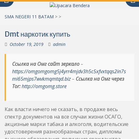
SMA NEGERI 11 BATAM
>
>
Dmt наркотик купить
October 19, 2019
admin
Ссылка на Омг сайт зеркало
–
https://omgomgomg5j4yrr4mjdv3h5c5xfvxtqqs2in7s
mi65mjps7wvkmqmtqd.biz
–
Ссылка на Омг через
Tor:
http://omgomg.store
Как власти ничего не сказать, в продаже весь
спектр документов на все случаи жизни ОСАГО,
акцизные марки табака и алкоголя, водительские
удостоверения разнообразных стран, дипломы
высшего образования, получение гражданства