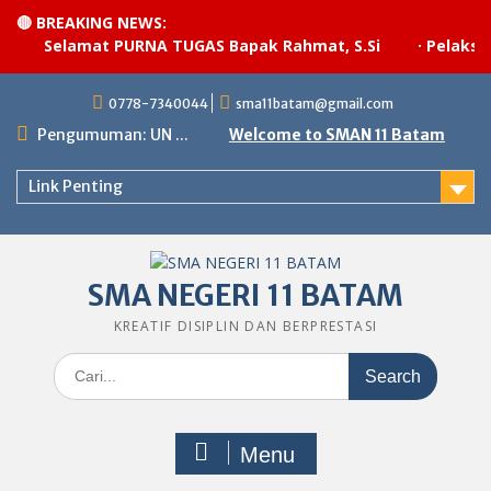
🔴 BREAKING NEWS:
Selamat PURNA TUGAS Bapak Rahmat, S.Si
·
Pelaksana
Skip
0778-7340044
sma11batam@gmail.com
to
content
Pengumuman: UN ...
Welcome to SMAN 11 Batam
Link Penting
SMA NEGERI 11 BATAM
KREATIF DISIPLIN DAN BERPRESTASI
Search
for:
Menu