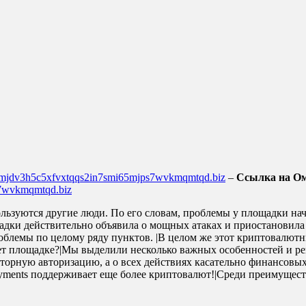
4mjdv3h5c5xfvxtqqs2in7smi65mjps7wvkmqmtqd.biz
–
Ссылка на Ом
s7wvkmqmtqd.biz
льзуются другие люди. По его словам, проблемы у площадки нача
дки действительно объявила о мощных атаках и приостановила 
роблемы по целому ряду пунктов. |В целом же этот криптовалют
ркнет площадке?|Мы выделили несколько важных особенностей и 
торную авторизацию, а о всех действиях касательно финансовых
yments поддерживает еще более криптовалют!|Среди преимущест