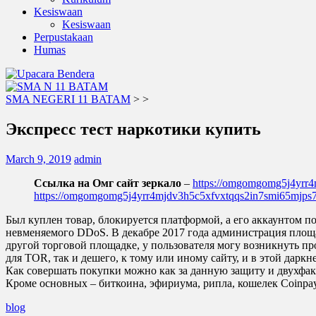
Kesiswaan
Kesiswaan
Perpustakaan
Humas
SMA NEGERI 11 BATAM
>
>
Экспресс тест наркотики купить
March 9, 2019
admin
Ссылка на Омг сайт зеркало
–
https://omgomgomg5j4yrr
https://omgomgomg5j4yrr4mjdv3h5c5xfvxtqqs2in7smi65mjp
Был куплен товар, блокируется платформой, а его аккаунтом по
невменяемого DDoS. В декабре 2017 года администрация площа
другой торговой площадке, у пользователя могу возникнуть п
для TOR, так и дешего, к тому или иному сайту, и в этой да
Как совершать покупки можно как за данную защиту и двухфак
Кроме основных – биткоина, эфириума, рипла, кошелек Coinpa
blog