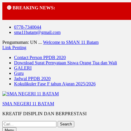
🔴 BREAKING NEWS:
Skip
0778-7340044
to
sma11batam@gmail.com
content
Pengumuman: UN ...
Welcome to SMAN 11 Batam
Link Penting
Contact Person PPDB 2020
Download Surat Pernyataan Siswa Orang Tua dan Wali
GALERI
Guru
Jadwal PPDB 2020
Kokulikuler Fase F tahun Ajaran 2025/2026
SMA NEGERI 11 BATAM
KREATIF DISIPLIN DAN BERPRESTASI
Search
for:
Menu