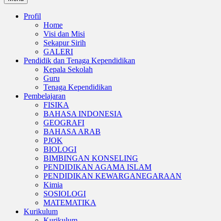
Profil
Home
Visi dan Misi
Sekapur Sirih
GALERI
Pendidik dan Tenaga Kependidikan
Kepala Sekolah
Guru
Tenaga Kependidikan
Pembelajaran
FISIKA
BAHASA INDONESIA
GEOGRAFI
BAHASA ARAB
PJOK
BIOLOGI
BIMBINGAN KONSELING
PENDIDIKAN AGAMA ISLAM
PENDIDIKAN KEWARGANEGARAAN
Kimia
SOSIOLOGI
MATEMATIKA
Kurikulum
Kurikulum