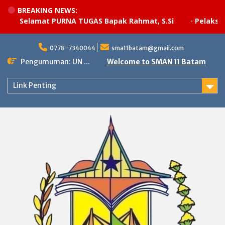
BREAKING NEWS:
Selamat PURNA TUGAS Bapak Rahmat, S.Si
·
Pelaksanaa
Skip
to
0778-7340044
sma11batam@gmail.com
content
Pengumuman: UN ...
Welcome to SMAN 11 Batam
Link Penting