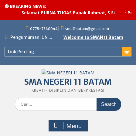
🔴 BREAKING NEWS:
Selamat PURNA TUGAS Bapak Rahmat, S.Si
·
Pelak
Skip
0778-7340044
sma11batam@gmail.com
to
content
Pengumuman: UN ...
Welcome to SMAN 11 Batam
Link Penting
SMA NEGERI 11 BATAM
KREATIF DISIPLIN DAN BERPRESTASI
Search
for:
Menu