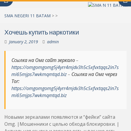
SMA NEGERI 11 BATAM
>
>
Хочешь купить наркотики
January 2, 2019
admin
Ссылка на Омг сайт зеркало
–
https://omgomgomg5j4yrr4mjdv3h5c5xfvxtqqs2in7s
mi65mjps7wvkmqmtqd.biz
–
Ссылка на Омг через
Tor:
https://omgomgomg5j4yrr4mjdv3h5c5xfvxtqqs2in7s
mi65mjps7wvkmqmtqd.biz
Новыми зеркалами появляются и “фейки” сайта
Omg. |Мошенники с целью обхода блокировки. |
Актуальная ссылка и зеркала есть у вас уже есть