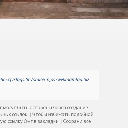
h5c5xfvxtqqs2in7smi65mjps7wvkmqmtqd.biz
–
мг могут быть оспорены через создание
льных ссылок. |Чтобы избежать подобной
ю ссылку Омг в закладки. |Сохрани все