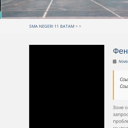
SMA NEGERI 11 BATAM
>
>
Фен
Nove
Ссы
Ссы
Зоне o
запрос
пробле