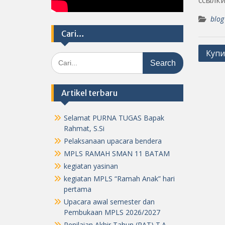
ссылки
blog
Cari…
Post
Купи
Search
navig
for:
Artikel terbaru
Selamat PURNA TUGAS Bapak
Rahmat, S.Si
Pelaksanaan upacara bendera
MPLS RAMAH SMAN 11 BATAM
kegiatan yasinan
kegiatan MPLS “Ramah Anak” hari
pertama
Upacara awal semester dan
Pembukaan MPLS 2026/2027
Penilaian Akhir Tahun (PAT) T.A