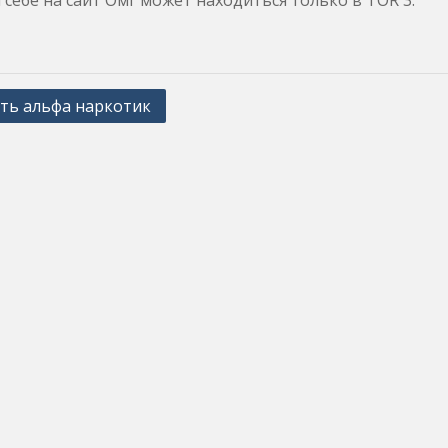
 себе на сайт Омг может находиться только в TOR 3.
ть альфа наркотик
ation