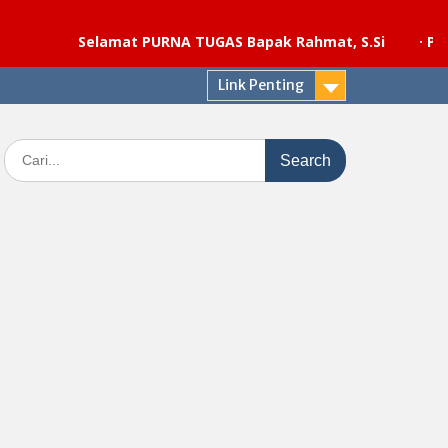
Selamat PURNA TUGAS Bapak Rahmat, S.Si
·
Pelaksanaa
Link Penting
Search
for: