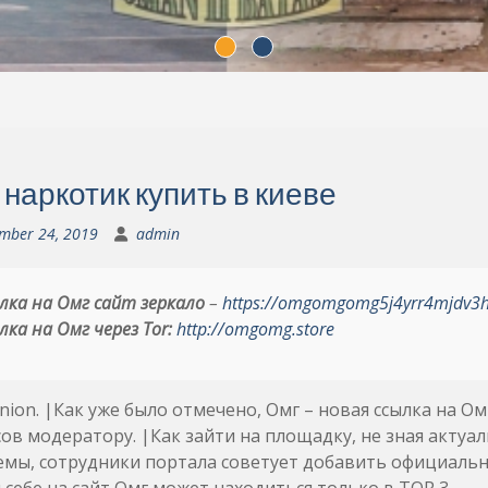
 наркотик купить в киеве
mber 24, 2019
admin
лка на Омг сайт зеркало
–
https://omgomgomg5j4yrr4mjdv3
лка на Омг через Tor:
http://omgomg.store
nion. |Как уже было отмечено, Омг – новая ссылка на О
ов модератору. |Как зайти на площадку, не зная актуа
мы, сотрудники портала советует добавить официальну