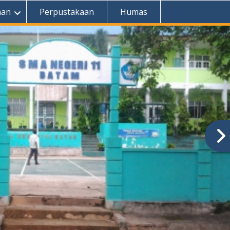
aan
Perpustakaan
Humas