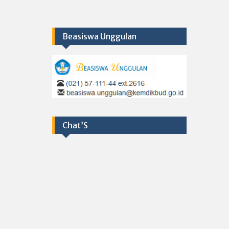
Beasiswa Unggulan
Chat’S