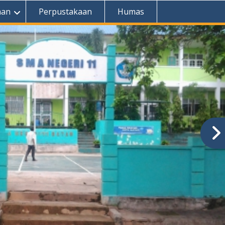
aan
Perpustakaan
Humas