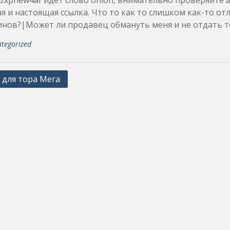
xpnew4af идёт слово onion, внимательно проверяйте ад
я и настоящая ссылка. Что то как то слишком как-то от
нов?|Может ли продавец обмануть меня и не отдать т
tegorized
 для тора Мега
ation