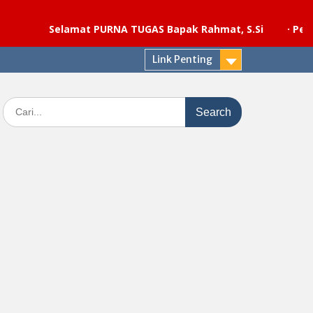
Selamat PURNA TUGAS Bapak Rahmat, S.Si
·
Pelaksanaan
Link Penting
Search
for: