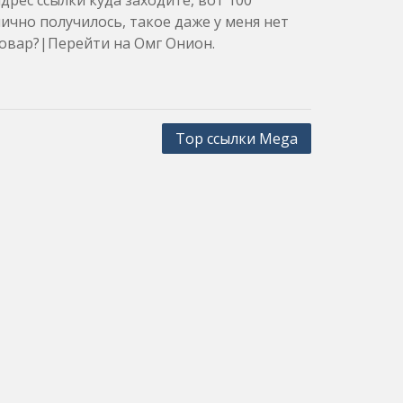
рес ссылки куда заходите, вот 100
лично получилось, такое даже у меня нет
овар?|Перейти на Омг Онион.
Тор ссылки Mega