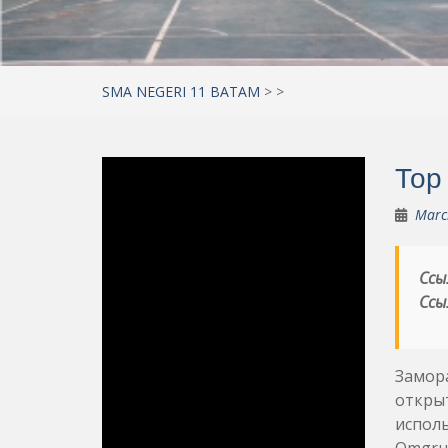
SMA NEGERI 11 BATAM
>
>
Тор
Marc
Ссы
Ссы
Замора
открыт
исполь