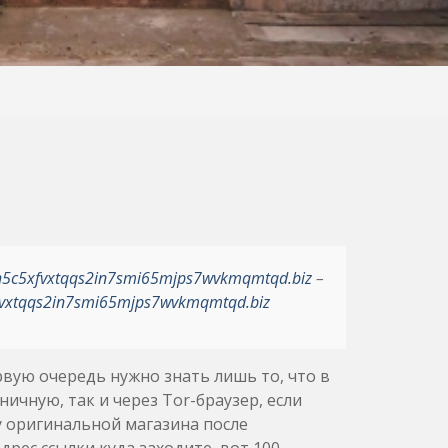
h5c5xfvxtqqs2in7smi65mjps7wvkmqmtqd.biz
–
vxtqqs2in7smi65mjps7wvkmqmtqd.biz
рвую очередь нужно знать лишь то, что в
чную, так и через Tor-браузер, если
 у оригинальной магазина после