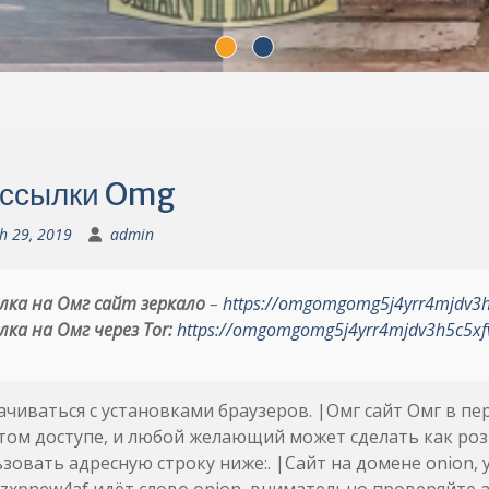
 ссылки Omg
h 29, 2019
admin
лка на Омг сайт зеркало
–
https://omgomgomg5j4yrr4mjdv3
лка на Омг через Tor:
https://omgomgomg5j4yrr4mjdv3h5c5xf
чиваться с установками браузеров. |Омг сайт Омг в пе
ом доступе, и любой желающий может сделать как розни
зовать адресную строку ниже:. |Сайт на домене onion,