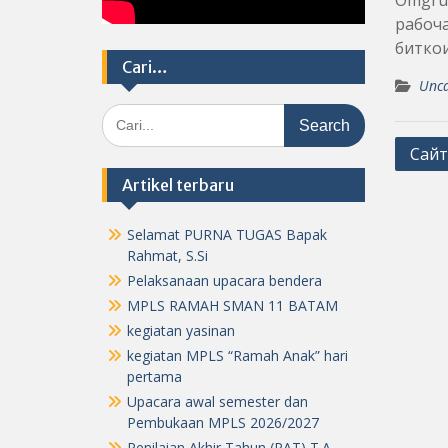
Omgruz
рабоча
биткои
Cari…
Unca
Search
for:
Post
Сайт
navig
Artikel terbaru
Selamat PURNA TUGAS Bapak
Rahmat, S.Si
Pelaksanaan upacara bendera
MPLS RAMAH SMAN 11 BATAM
kegiatan yasinan
kegiatan MPLS “Ramah Anak” hari
pertama
Upacara awal semester dan
Pembukaan MPLS 2026/2027
Penilaian Akhir Tahun (PAT) T.A