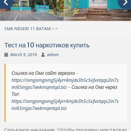
SMA NEGERI 11 BATAM
>
>
Тест на 10 наркотиков купить
March 9, 2019
admin
Ссылка на Омг сайт зеркало
–
https://omgomgomg5j4yrr4mjdv3h5c5xfvxtqqs2in7s
mi65mjps7wvkmqmtqd.biz
–
Ссылка на Омг через
Tor:
https://omgomgomg5j4yrr4mjdv3h5c5xfvxtqqs2in7s
mi65mjps7wvkmqmtqd.biz
Серьезное наказание. |Чтобы продавец чувствовал