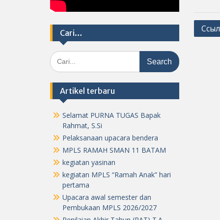
Post
Ссыл
Cari…
navig
Search
for:
Artikel terbaru
Selamat PURNA TUGAS Bapak
Rahmat, S.Si
Pelaksanaan upacara bendera
MPLS RAMAH SMAN 11 BATAM
kegiatan yasinan
kegiatan MPLS “Ramah Anak” hari
pertama
Upacara awal semester dan
Pembukaan MPLS 2026/2027
Penilaian Akhir Tahun (PAT) T.A