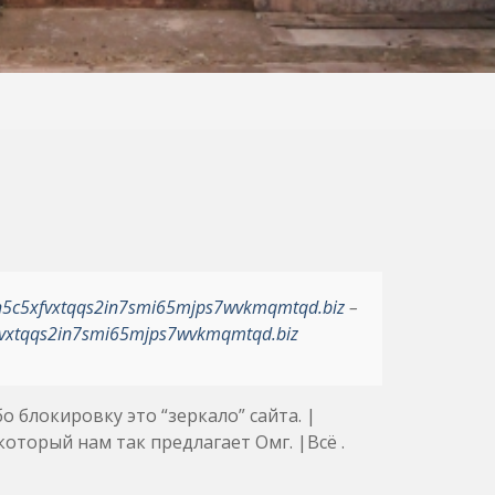
h5c5xfvxtqqs2in7smi65mjps7wvkmqmtqd.biz
–
vxtqqs2in7smi65mjps7wvkmqmtqd.biz
 блокировку это “зеркало” сайта. |
оторый нам так предлагает Омг. |Всё .