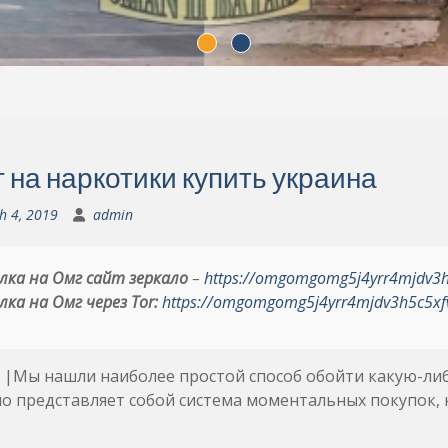
т на наркотики купить украина
h 4, 2019
admin
лка на Омг сайт зеркало
–
https://omgomgomg5j4yrr4mjdv3
лка на Омг через Tor:
https://omgomgomg5j4yrr4mjdv3h5c5xf
 |Мы нашли наиболее простой способ обойти какую-либо
о представляет собой система моментальных покупок, к