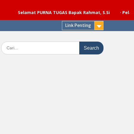
Selamat PURNA TUGAS Bapak Rahmat, S.Si
·
Pelaksanaan 
Link Penting
Search
for: