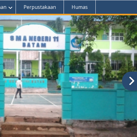
aan
Perpustakaan
Humas