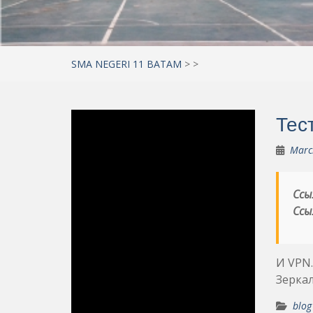
SMA NEGERI 11 BATAM
>
>
Тес
Marc
Ссы
Ссы
И VPN.
Зеркал
blog