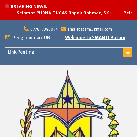
BREAKING NEWS:
Selamat PURNA TUGAS Bapak Rahmat, S.Si
·
Pelaksan
Skip
to
0778-7340044
sma11batam@gmail.com
content
Pengumuman: UN ...
Welcome to SMAN 11 Batam
Link Penting