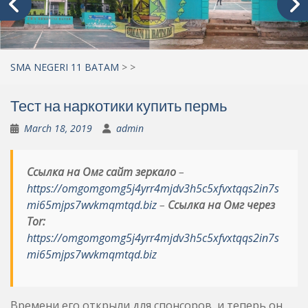
SMA NEGERI 11 BATAM
>
>
Тест на наркотики купить пермь
March 18, 2019
admin
Ссылка на Омг сайт зеркало
–
https://omgomgomg5j4yrr4mjdv3h5c5xfvxtqqs2in7s
mi65mjps7wvkmqmtqd.biz
–
Ссылка на Омг через
Tor:
https://omgomgomg5j4yrr4mjdv3h5c5xfvxtqqs2in7s
mi65mjps7wvkmqmtqd.biz
Времени его открыли для спонсоров, и теперь он