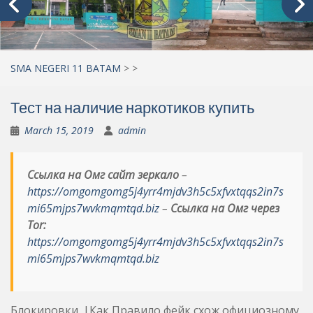
SMA NEGERI 11 BATAM
>
>
Тест на наличие наркотиков купить
March 15, 2019
admin
Ссылка на Омг сайт зеркало
–
https://omgomgomg5j4yrr4mjdv3h5c5xfvxtqqs2in7s
mi65mjps7wvkmqmtqd.biz
–
Ссылка на Омг через
Tor:
https://omgomgomg5j4yrr4mjdv3h5c5xfvxtqqs2in7s
mi65mjps7wvkmqmtqd.biz
Блокировки. |Как Правило фейк схож официозному