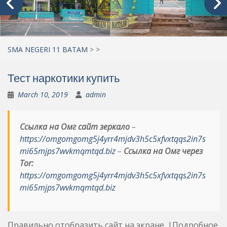
SMA NEGERI 11 BATAM
>
>
Тест наркотики купить
March 10, 2019
admin
Ссылка на Омг сайт зеркало
–
https://omgomgomg5j4yrr4mjdv3h5c5xfvxtqqs2in7s
mi65mjps7wvkmqmtqd.biz
–
Ссылка на Омг через
Tor:
https://omgomgomg5j4yrr4mjdv3h5c5xfvxtqqs2in7s
mi65mjps7wvkmqmtqd.biz
Правильно отобразить сайт на экране. |Подробное