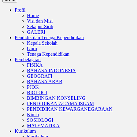
Profil
Home
Visi dan Misi
Sekapur Sirih
GALERI
Pendidik dan Tenaga Kependidikan
Kepala Sekolah
Guru
Tenaga Kependidikan
Pembelajaran
FISIKA
BAHASA INDONESIA
GEOGRAFI
BAHASA ARAB
PJOK
BIOLOGI
BIMBINGAN KONSELING
PENDIDIKAN AGAMA ISLAM
PENDIDIKAN KEWARGANEGARAAN
Kimia
SOSIOLOGI
MATEMATIKA
Kurikulum
Kurikulum