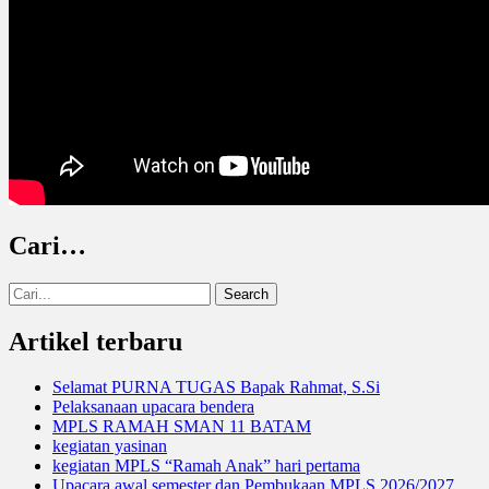
Cari…
Search
for:
Artikel terbaru
Selamat PURNA TUGAS Bapak Rahmat, S.Si
Pelaksanaan upacara bendera
MPLS RAMAH SMAN 11 BATAM
kegiatan yasinan
kegiatan MPLS “Ramah Anak” hari pertama
Upacara awal semester dan Pembukaan MPLS 2026/2027