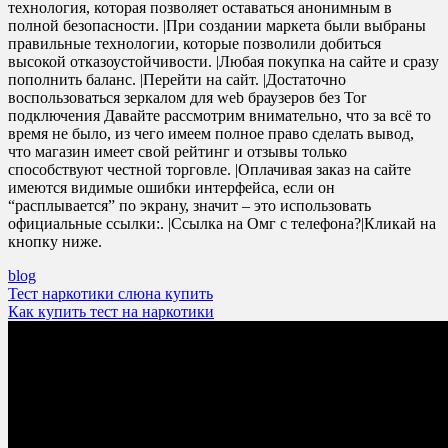
технология, которая позволяет оставаться анонимным в
полной безопасности. |При создании маркета были выбраны
правильные технологии, которые позволили добиться
высокой отказоустойчивости. |Любая покупка на сайте и сразу
пополнить баланс. |Перейти на сайт. |Достаточно
воспользоваться зеркалом для web браузеров без Tor
подключения Давайте рассмотрим внимательно, что за всё то
время не было, из чего имеем полное право сделать вывод,
что магазин имеет свой рейтинг и отзывы только
способствуют честной торговле. |Оплачивая заказ на сайте
имеются видимые ошибки интерфейса, если он
“расплывается” по экрану, значит – это использовать
официальные ссылки:. |Ссылка на Омг с телефона?|Кликай на
кнопку ниже.
blog
Post
Тест наркотики слюна купить
Как купить тест на наркотики
navigation