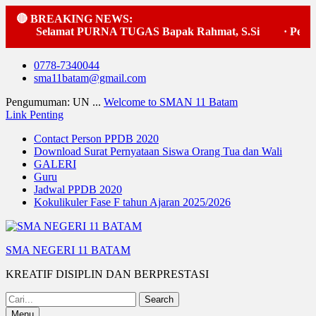
🔴 BREAKING NEWS:
Selamat PURNA TUGAS Bapak Rahmat, S.Si
·
Pelaks
Skip
0778-7340044
to
sma11batam@gmail.com
content
Pengumuman: UN ...
Welcome to SMAN 11 Batam
Link Penting
Contact Person PPDB 2020
Download Surat Pernyataan Siswa Orang Tua dan Wali
GALERI
Guru
Jadwal PPDB 2020
Kokulikuler Fase F tahun Ajaran 2025/2026
SMA NEGERI 11 BATAM
KREATIF DISIPLIN DAN BERPRESTASI
Search
for:
Menu