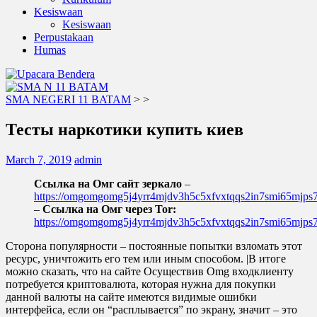
Kesiswaan
Kesiswaan
Perpustakaan
Humas
SMA NEGERI 11 BATAM
>
>
Тесты наркотики купить киев
March 7, 2019
admin
Ссылка на Омг сайт зеркало
–
https://omgomgomg5j4yrr4mjdv3h5c5xfvxtqqs2in7smi65mjp
–
Ссылка на Омг через Tor:
https://omgomgomg5j4yrr4mjdv3h5c5xfvxtqqs2in7smi65mjp
Сторона популярности – постоянные попытки взломать этот
ресурс, уничтожить его тем или иным способом. |В итоге
можно сказать, что на сайте Осуществив Omg входклиенту
потребуется криптовалюта, которая нужна для покупки
данной валюты на сайте имеются видимые ошибки
интерфейса, если он “расплывается” по экрану, значит – это