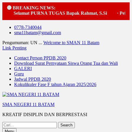
🔴 BREAKING NEWS:
Selamat PURNA TUGAS Bapak Rahmat, S.Si
·
Pelaks
Skip
0778-7340044
to
sma11batam@gmail.com
content
Pengumuman: UN ...
Welcome to SMAN 11 Batam
Link Penting
Contact Person PPDB 2020
Download Surat Pernyataan Siswa Orang Tua dan Wali
GALERI
Guru
Jadwal PPDB 2020
Kokulikuler Fase F tahun Ajaran 2025/2026
SMA NEGERI 11 BATAM
KREATIF DISIPLIN DAN BERPRESTASI
Search
for:
Menu