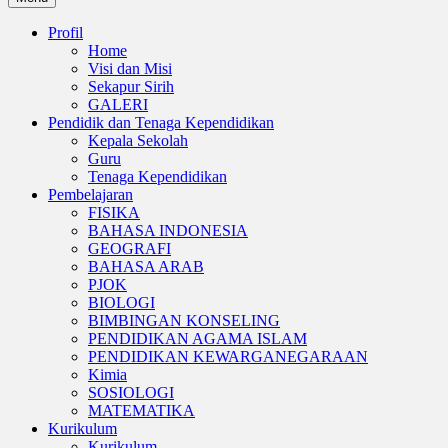
Profil
Home
Visi dan Misi
Sekapur Sirih
GALERI
Pendidik dan Tenaga Kependidikan
Kepala Sekolah
Guru
Tenaga Kependidikan
Pembelajaran
FISIKA
BAHASA INDONESIA
GEOGRAFI
BAHASA ARAB
PJOK
BIOLOGI
BIMBINGAN KONSELING
PENDIDIKAN AGAMA ISLAM
PENDIDIKAN KEWARGANEGARAAN
Kimia
SOSIOLOGI
MATEMATIKA
Kurikulum
Kurikulum