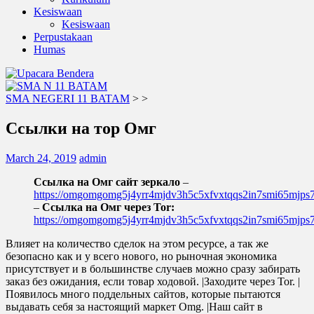
Kesiswaan
Kesiswaan
Perpustakaan
Humas
SMA NEGERI 11 BATAM
>
>
Ссылки на тор Омг
March 24, 2019
admin
Ссылка на Омг сайт зеркало
–
https://omgomgomg5j4yrr4mjdv3h5c5xfvxtqqs2in7smi65mjp
–
Ссылка на Омг через Tor:
https://omgomgomg5j4yrr4mjdv3h5c5xfvxtqqs2in7smi65mjp
Влияет на количество сделок на этом ресурсе, а так же
безопасно как и у всего нового, но рыночная экономика
присутствует и в большинстве случаев можно сразу забирать
заказ без ожидания, если товар ходовой. |Заходите через Tor. |
Появилось много поддельных сайтов, которые пытаются
выдавать себя за настоящий маркет Omg. |Наш сайт в