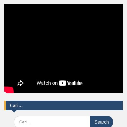
Cari…
Search
for: