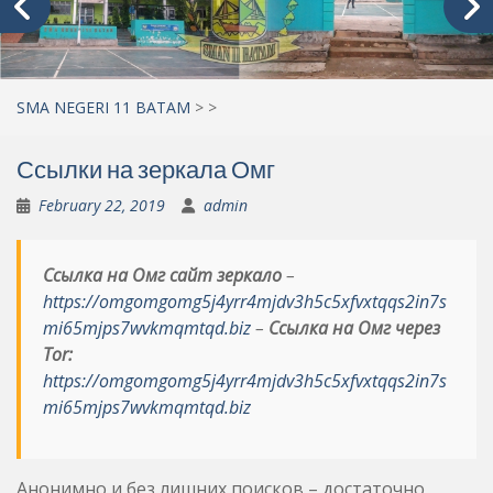
SMA NEGERI 11 BATAM
>
>
Ссылки на зеркала Омг
February 22, 2019
admin
Ссылка на Омг сайт зеркало
–
https://omgomgomg5j4yrr4mjdv3h5c5xfvxtqqs2in7s
mi65mjps7wvkmqmtqd.biz
–
Ссылка на Омг через
Tor:
https://omgomgomg5j4yrr4mjdv3h5c5xfvxtqqs2in7s
mi65mjps7wvkmqmtqd.biz
Анонимно и без лишних поисков – достаточно