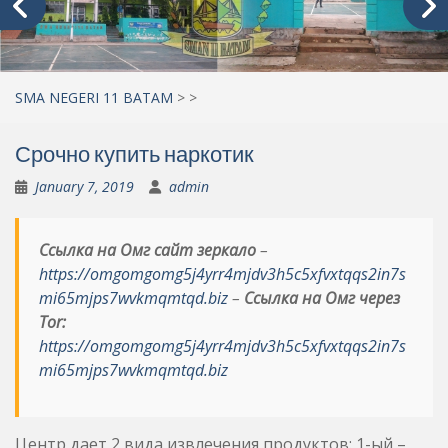
SMA NEGERI 11 BATAM
>
>
Срочно купить наркотик
January 7, 2019
admin
Ссылка на Омг сайт зеркало
–
https://omgomgomg5j4yrr4mjdv3h5c5xfvxtqqs2in7s
mi65mjps7wvkmqmtqd.biz
–
Ссылка на Омг через
Tor:
https://omgomgomg5j4yrr4mjdv3h5c5xfvxtqqs2in7s
mi65mjps7wvkmqmtqd.biz
Центр дает 2 вида извлечения продуктов: 1-ый –