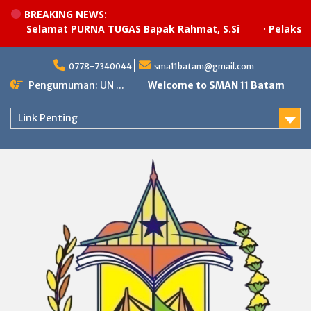
BREAKING NEWS:
Selamat PURNA TUGAS Bapak Rahmat, S.Si
·
Pelaksanaan
Skip
to
0778-7340044
sma11batam@gmail.com
content
Pengumuman: UN ...
Welcome to SMAN 11 Batam
Link Penting