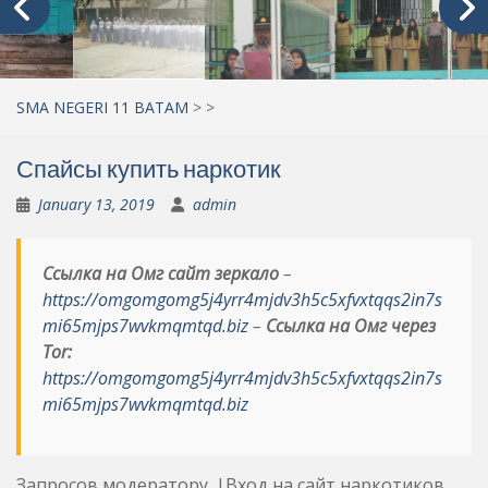
SMA NEGERI 11 BATAM
>
>
Спайсы купить наркотик
January 13, 2019
admin
Ссылка на Омг сайт зеркало
–
https://omgomgomg5j4yrr4mjdv3h5c5xfvxtqqs2in7s
mi65mjps7wvkmqmtqd.biz
–
Ссылка на Омг через
Tor:
https://omgomgomg5j4yrr4mjdv3h5c5xfvxtqqs2in7s
mi65mjps7wvkmqmtqd.biz
Запросов модератору. |Вход на сайт наркотиков