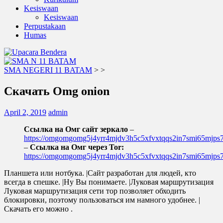
Kesiswaan
Kesiswaan
Perpustakaan
Humas
SMA NEGERI 11 BATAM
>
>
Скачать Omg onion
April 2, 2019
admin
Ссылка на Омг сайт зеркало
–
https://omgomgomg5j4yrr4mjdv3h5c5xfvxtqqs2in7smi65mjp
–
Ссылка на Омг через Tor:
https://omgomgomg5j4yrr4mjdv3h5c5xfvxtqqs2in7smi65mjp
Планшета или нотбука. |Сайт разработан для людей, кто
всегда в спешке. |Ну Вы понимаете. |Луковая маршрутизация
Луковая маршрутизация сети тор позволяет обходить
блокировки, поэтому пользоваться им намного удобнее. |
Скачать его можно .