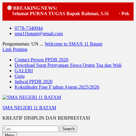
🔴 BREAKING NEWS:
Selamat PURNA TUGAS Bapak Rahmat, S.Si
·
Pelaksa
Skip
0778-7340044
to
sma11batam@gmail.com
content
Pengumuman: UN ...
Welcome to SMAN 11 Batam
Link Penting
Contact Person PPDB 2020
Download Surat Pernyataan Siswa Orang Tua dan Wali
GALERI
Guru
Jadwal PPDB 2020
Kokulikuler Fase F tahun Ajaran 2025/2026
SMA NEGERI 11 BATAM
KREATIF DISIPLIN DAN BERPRESTASI
Search
for:
Menu