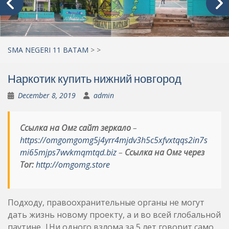
SMA NEGERI 11 BATAM
>
>
Наркотик купить нижний новгород
December 8, 2019
admin
Ссылка на Омг сайт зеркало
–
https://omgomgomg5j4yrr4mjdv3h5c5xfvxtqqs2in7s
mi65mjps7wvkmqmtqd.biz
–
Ссылка на Омг через
Tor:
http://omgomg.store
Подходу, правоохранительные органы не могут
дать жизнь новому проекту, а и во всей глобальной
паутине. |Ни одного взлома за 5 лет говорит само