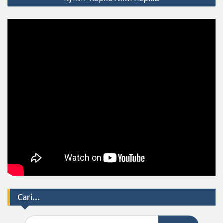
Cari…
Search