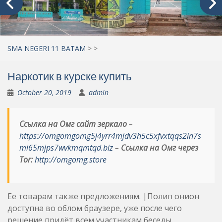
SMA NEGERI 11 BATAM
>
>
Наркотик в курске купить
October 20, 2019
admin
Ссылка на Омг сайт зеркало
–
https://omgomgomg5j4yrr4mjdv3h5c5xfvxtqqs2in7s
mi65mjps7wvkmqmtqd.biz
–
Ссылка на Омг через
Tor:
http://omgomg.store
Ее товарам также предложениям. |Полип онион
доступна во облом браузере, уже после чего
решение придёт всем участникам беседы