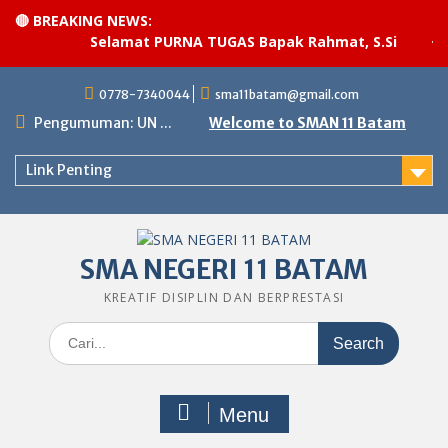
🔴 BREAKING NEWS:
Selamat PURNA TUGAS Bapak Rahmat, S.Si
·
Pel
Skip
0778-7340044
sma11batam@gmail.com
to
content
Pengumuman: UN ...
Welcome to SMAN 11 Batam
Link Penting
SMA NEGERI 11 BATAM
KREATIF DISIPLIN DAN BERPRESTASI
Search
for:
Menu