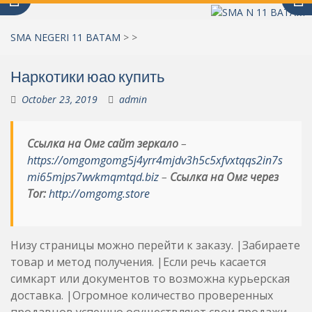
SMA NEGERI 11 BATAM
>
>
Наркотики юао купить
October 23, 2019
admin
Ссылка на Омг сайт зеркало
–
https://omgomgomg5j4yrr4mjdv3h5c5xfvxtqqs2in7s
mi65mjps7wvkmqmtqd.biz
–
Ссылка на Омг через
Tor:
http://omgomg.store
Низу страницы можно перейти к заказу. |Забираете
товар и метод получения. |Если речь касается
симкарт или документов то возможна курьерская
доставка. |Огромное количество проверенных
продавцов успешно осуществляют свои продажи