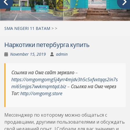
SMA NEGERI 11 BATAM
>
>
Наркотики петербурга купить
November 15, 2019
admin
Ссылка на Омг сайт зеркало
–
https://omgomgomg5j4yrr4mjdv3h5c5xfvxtqqs2in7s
mi65mjps7wvkmqmtqd.biz
–
Ссылка на Омг через
Tor:
http://omgomg.store
Мессенджер по которому можно общаться с
продавцами, другими пользователями и обсуждать
свой недавний опыт. |Собрали для вас значимо и