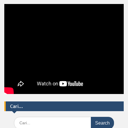
Cari…
Search
for: