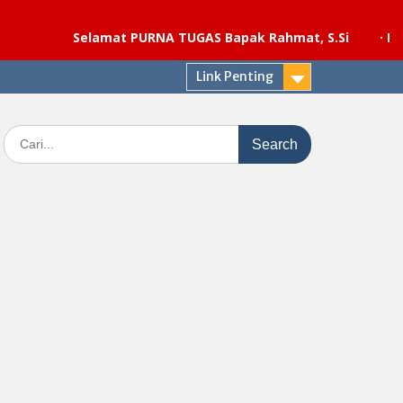
Selamat PURNA TUGAS Bapak Rahmat, S.Si
·
Pelaksanaa
Link Penting
Search
for: