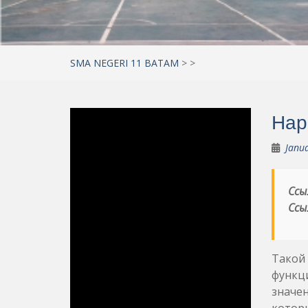
SMA NEGERI 11 BATAM
>
>
Нар
Janua
Ссы
Ссы
Такой 
функц
значен