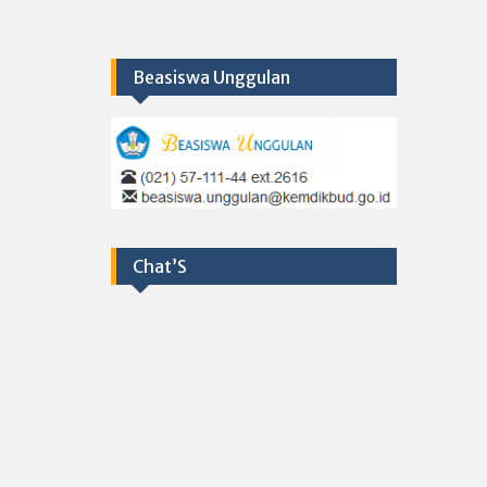
Beasiswa Unggulan
Chat’S