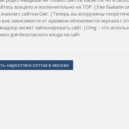
е редко найдешь не только сайтов касается, но и своб
йтесь всецело и исключительно на ТОР. |Уже бывали си
 знаком с сайтом Омг. |Теперь вы вооружены теоретич
 вне зависимости от времени обновляются зеркала с это
надзор может заблокировать сайт. |Omg – это использ
ион для безопасного входа на сайт .
ть наркотики оптом в москве
ation