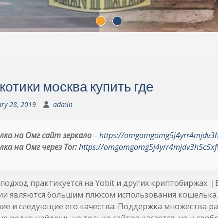
котики москва купить где
ry 28, 2019
admin
лка на Омг сайт зеркало
–
https://omgomgomg5j4yrr4mjdv3
лка на Омг через Tor:
https://omgomgomg5j4yrr4mjdv3h5c5xf
подход практикуется на Yobit и других криптобиржах. 
ии являются большим плюсом использования кошелька.
ие и следующие его качества: Поддержка множества р