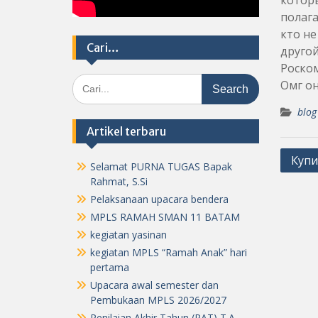
которы
полага
кто не
Cari…
другой
Роском
Search
Омг он
for:
blog
Artikel terbaru
Post
Купи
Selamat PURNA TUGAS Bapak
navig
Rahmat, S.Si
Pelaksanaan upacara bendera
MPLS RAMAH SMAN 11 BATAM
kegiatan yasinan
kegiatan MPLS “Ramah Anak” hari
pertama
Upacara awal semester dan
Pembukaan MPLS 2026/2027
Penilaian Akhir Tahun (PAT) T.A