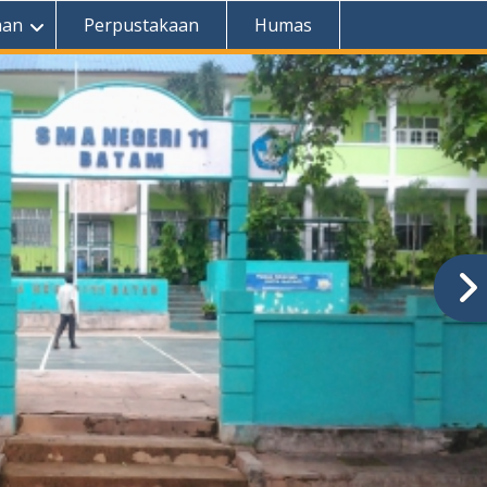
aan
Perpustakaan
Humas