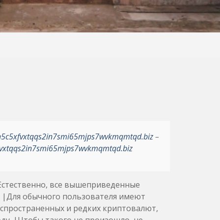
h5c5xfvxtqqs2in7smi65mjps7wvkmqmtqd.biz
–
vxtqqs2in7smi65mjps7wvkmqmtqd.biz
|Естественно, все вышеприведенные
 |Для обычного пользователя имеют
аспространенных и редких криптовалют,