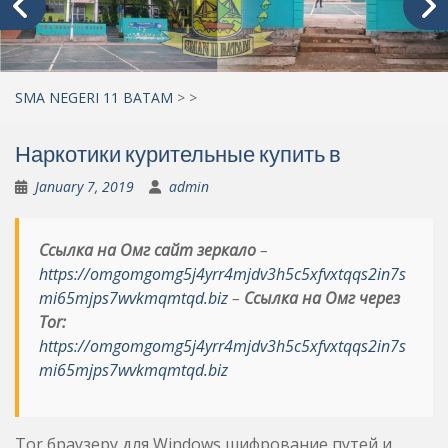
SMA NEGERI 11 BATAM
>
>
Наркотики курительные купить в
January 7, 2019
admin
Ссылка на Омг сайт зеркало
–
https://omgomgomg5j4yrr4mjdv3h5c5xfvxtqqs2in7s
mi65mjps7wvkmqmtqd.biz
–
Ссылка на Омг через
Tor:
https://omgomgomg5j4yrr4mjdv3h5c5xfvxtqqs2in7s
mi65mjps7wvkmqmtqd.biz
Tor браузеру для Windows шифрование путей и