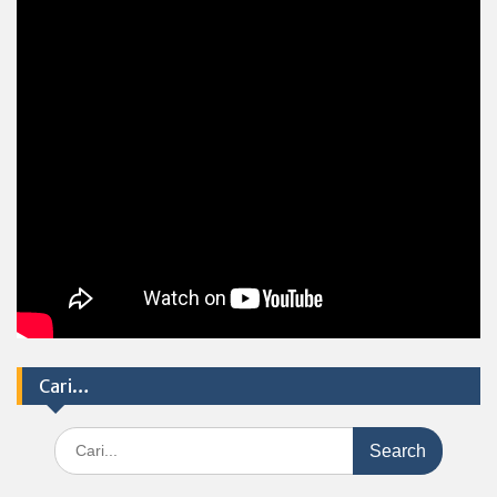
Cari…
Search
for: