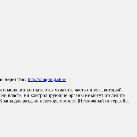
г через Tor:
http://omgomg.store
ы и мошенники пытаются ухватить часть пирога, который
о ни власть, ни контролирующие органы не могут отследить
 |Краны для раздачи некоторых монет. |Несложный интерфейс,