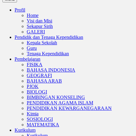
Profil
Home
Visi dan Misi
Sekapur Sirih
GALERI
Pendidik dan Tenaga Kependidikan
Kepala Sekolah
Guru
Tenaga Kependidikan
Pembelajaran
FISIKA
BAHASA INDONESIA
GEOGRAFI
BAHASA ARAB
PJOK
BIOLOGI
BIMBINGAN KONSELING
PENDIDIKAN AGAMA ISLAM
PENDIDIKAN KEWARGANEGARAAN
Kimia
SOSIOLOGI
MATEMATIKA
Kurikulum
Kurikulum