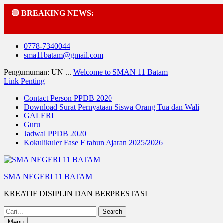
🔴 BREAKING NEWS:
Skip
0778-7340044
to
sma11batam@gmail.com
content
Pengumuman: UN ...
Welcome to SMAN 11 Batam
Link Penting
Contact Person PPDB 2020
Download Surat Pernyataan Siswa Orang Tua dan Wali
GALERI
Guru
Jadwal PPDB 2020
Kokulikuler Fase F tahun Ajaran 2025/2026
SMA NEGERI 11 BATAM
KREATIF DISIPLIN DAN BERPRESTASI
Search
for:
Menu