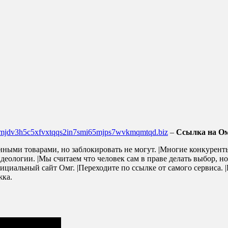
4mjdv3h5c5xfvxtqqs2in7smi65mjps7wvkmqmtqd.biz
–
Ссылка на Ом
нными товарами, но заблокировать не могут. |Многие конкурент
деологии. |Мы считаем что человек сам в праве делать выбор, н
фициальный сайт Омг. |Переходите по ссылке от самого сервиса.
жка.