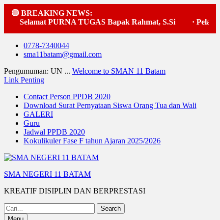
🔴 BREAKING NEWS:
Selamat PURNA TUGAS Bapak Rahmat, S.Si
·
Pelaksan
Skip
0778-7340044
to
sma11batam@gmail.com
content
Pengumuman: UN ...
Welcome to SMAN 11 Batam
Link Penting
Contact Person PPDB 2020
Download Surat Pernyataan Siswa Orang Tua dan Wali
GALERI
Guru
Jadwal PPDB 2020
Kokulikuler Fase F tahun Ajaran 2025/2026
SMA NEGERI 11 BATAM
KREATIF DISIPLIN DAN BERPRESTASI
Search
for:
Menu