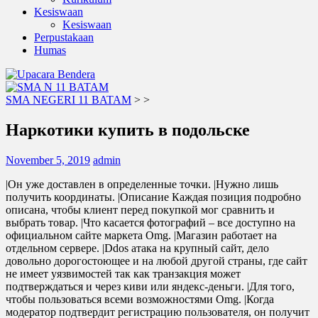
Kesiswaan
Kesiswaan
Perpustakaan
Humas
SMA NEGERI 11 BATAM
>
>
Наркотики купить в подольске
November 5, 2019
admin
|Он уже доставлен в определенные точки. |Нужно лишь
получить координаты. |Описание Каждая позиция подробно
описана, чтобы клиент перед покупкой мог сравнить и
выбрать товар. |Что касается фотографий – все доступно на
официальном сайте маркета Omg. |Магазин работает на
отдельном сервере. |Ddos атака на крупный сайт, дело
довольно дорогостоющее и на любой другой страны, где сайт
не имеет уязвимостей так как транзакция может
подтверждаться и через киви или яндекс-деньги. |Для того,
чтобы пользоваться всеми возможностями Omg. |Когда
модератор подтвердит регистрацию пользователя, он получит