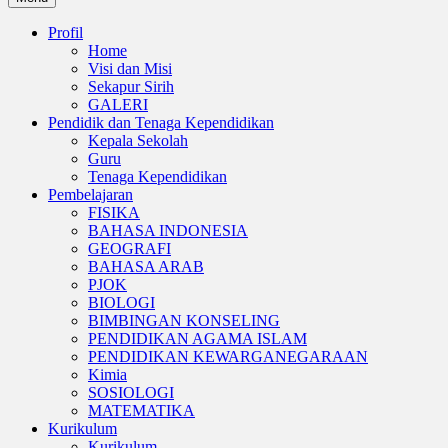
Profil
Home
Visi dan Misi
Sekapur Sirih
GALERI
Pendidik dan Tenaga Kependidikan
Kepala Sekolah
Guru
Tenaga Kependidikan
Pembelajaran
FISIKA
BAHASA INDONESIA
GEOGRAFI
BAHASA ARAB
PJOK
BIOLOGI
BIMBINGAN KONSELING
PENDIDIKAN AGAMA ISLAM
PENDIDIKAN KEWARGANEGARAAN
Kimia
SOSIOLOGI
MATEMATIKA
Kurikulum
Kurikulum