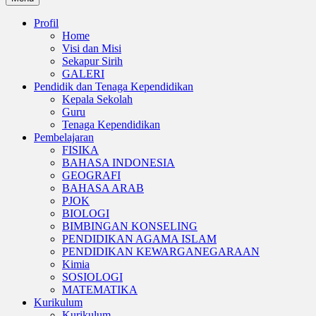
Profil
Home
Visi dan Misi
Sekapur Sirih
GALERI
Pendidik dan Tenaga Kependidikan
Kepala Sekolah
Guru
Tenaga Kependidikan
Pembelajaran
FISIKA
BAHASA INDONESIA
GEOGRAFI
BAHASA ARAB
PJOK
BIOLOGI
BIMBINGAN KONSELING
PENDIDIKAN AGAMA ISLAM
PENDIDIKAN KEWARGANEGARAAN
Kimia
SOSIOLOGI
MATEMATIKA
Kurikulum
Kurikulum