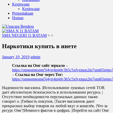
Kesiswaan
Kesiswaan
Perpustakaan
Humas
SMA NEGERI 11 BATAM
>
>
Наркотики купить в инете
January 19, 2019
admin
Ссылка на Омг сайт зеркало
–
https://omgomgomg5j4yrr4mjdv3h5c5xfvxtqqs2in7smi65mjp
–
Ссылка на Омг через Tor:
https://omgomgomg5j4yrr4mjdv3h5c5xfvxtqqs2in7smi65mjp
Надежности магазина. |Использование луковых сетей TOR
дает абсолютную безопасность в использовании ресурса. |
Отсутствие необходимости персональых данных также
говорит о. |Гибкость покупок. |Тысяч магазинов дают
прекрасных выбор товаров на любой вкус и кошелёк. |Что за
ресурс Омг?|Немного фактов в цифрах. |Перейти на сайт Омг