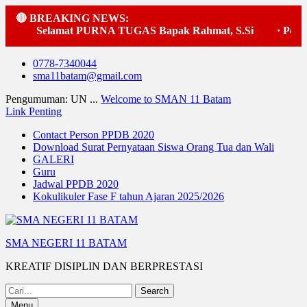
🔴 BREAKING NEWS:
Selamat PURNA TUGAS Bapak Rahmat, S.Si
·
Pelaks
Skip
0778-7340044
to
sma11batam@gmail.com
content
Pengumuman: UN ...
Welcome to SMAN 11 Batam
Link Penting
Contact Person PPDB 2020
Download Surat Pernyataan Siswa Orang Tua dan Wali
GALERI
Guru
Jadwal PPDB 2020
Kokulikuler Fase F tahun Ajaran 2025/2026
SMA NEGERI 11 BATAM
KREATIF DISIPLIN DAN BERPRESTASI
Search
for:
Menu