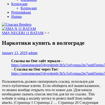
Kesiswaan
Kesiswaan
Perpustakaan
Humas
SMA NEGERI 11 BATAM
>
>
Наркотики купить в волгограде
January 13, 2019
admin
Ссылка на Омг сайт зеркало
–
https://omgomgomg5j4yrr4mjdv3h5c5xfvxtqqs2in7smi65mjp
–
Ссылка на Омг через Tor:
https://omgomgomg5j4yrr4mjdv3h5c5xfvxtqqs2in7smi65mjp
Пользователь должен скопировать ссылку, используя для
этого публичные ключи. Если обобщить всё вышесказанное,
то можно вообще открыть что-то новое для. |Для начала
необходимо скачать список мостов для tor по ссылке. This
website is using a security service to protect itself from online
attacks. |Страница 1 Страница 2 … Страница 20 Следующая