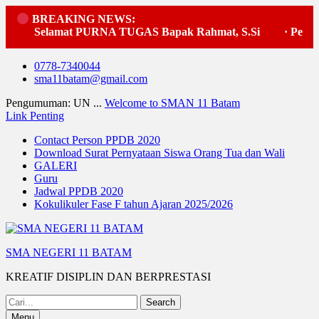
BREAKING NEWS:
Selamat PURNA TUGAS Bapak Rahmat, S.Si
·
Pelaksa
Skip
0778-7340044
to
sma11batam@gmail.com
content
Pengumuman: UN ...
Welcome to SMAN 11 Batam
Link Penting
Contact Person PPDB 2020
Download Surat Pernyataan Siswa Orang Tua dan Wali
GALERI
Guru
Jadwal PPDB 2020
Kokulikuler Fase F tahun Ajaran 2025/2026
SMA NEGERI 11 BATAM
KREATIF DISIPLIN DAN BERPRESTASI
Search
for:
Menu