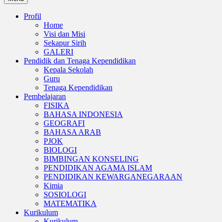
Profil
Home
Visi dan Misi
Sekapur Sirih
GALERI
Pendidik dan Tenaga Kependidikan
Kepala Sekolah
Guru
Tenaga Kependidikan
Pembelajaran
FISIKA
BAHASA INDONESIA
GEOGRAFI
BAHASA ARAB
PJOK
BIOLOGI
BIMBINGAN KONSELING
PENDIDIKAN AGAMA ISLAM
PENDIDIKAN KEWARGANEGARAAN
Kimia
SOSIOLOGI
MATEMATIKA
Kurikulum
Kurikulum