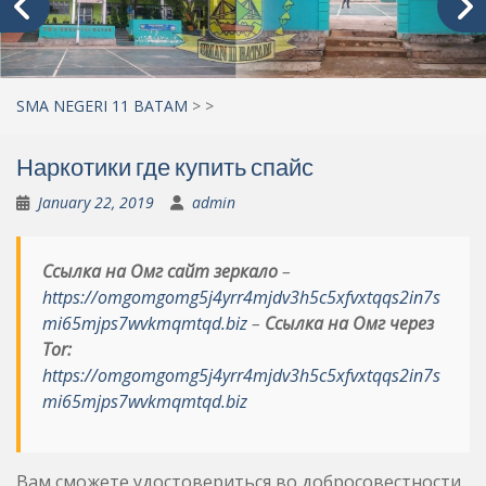
SMA NEGERI 11 BATAM
>
>
Наркотики где купить спайс
January 22, 2019
admin
Ссылка на Омг сайт зеркало
–
https://omgomgomg5j4yrr4mjdv3h5c5xfvxtqqs2in7s
mi65mjps7wvkmqmtqd.biz
–
Ссылка на Омг через
Tor:
https://omgomgomg5j4yrr4mjdv3h5c5xfvxtqqs2in7s
mi65mjps7wvkmqmtqd.biz
Вам сможете удостовериться во добросовестности