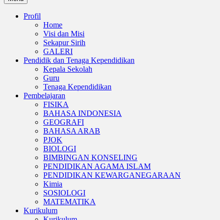
Profil
Home
Visi dan Misi
Sekapur Sirih
GALERI
Pendidik dan Tenaga Kependidikan
Kepala Sekolah
Guru
Tenaga Kependidikan
Pembelajaran
FISIKA
BAHASA INDONESIA
GEOGRAFI
BAHASA ARAB
PJOK
BIOLOGI
BIMBINGAN KONSELING
PENDIDIKAN AGAMA ISLAM
PENDIDIKAN KEWARGANEGARAAN
Kimia
SOSIOLOGI
MATEMATIKA
Kurikulum
Kurikulum