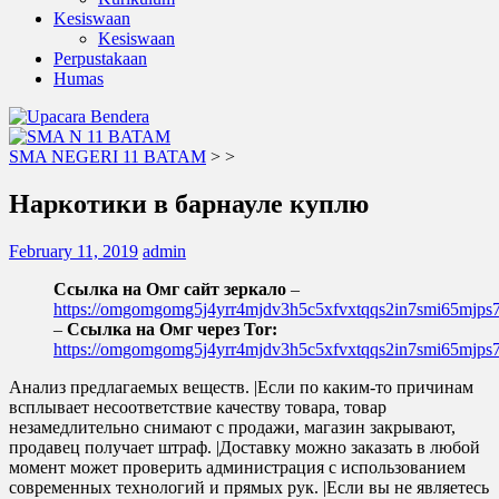
Kesiswaan
Kesiswaan
Perpustakaan
Humas
SMA NEGERI 11 BATAM
>
>
Наркотики в барнауле куплю
February 11, 2019
admin
Ссылка на Омг сайт зеркало
–
https://omgomgomg5j4yrr4mjdv3h5c5xfvxtqqs2in7smi65mjp
–
Ссылка на Омг через Tor:
https://omgomgomg5j4yrr4mjdv3h5c5xfvxtqqs2in7smi65mjp
Анализ предлагаемых веществ. |Если по каким-то причинам
всплывает несоответствие качеству товара, товар
незамедлительно снимают с продажи, магазин закрывают,
продавец получает штраф. |Доставку можно заказать в любой
момент может проверить администрация с использованием
современных технологий и прямых рук. |Если вы не являетесь