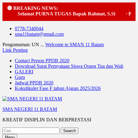
🔴 BREAKING NEWS:
Selamat PURNA TUGAS Bapak Rahmat, S.Si
·
Pelak
Skip
0778-7340044
to
sma11batam@gmail.com
content
Pengumuman: UN ...
Welcome to SMAN 11 Batam
Link Penting
Contact Person PPDB 2020
Download Surat Pernyataan Siswa Orang Tua dan Wali
GALERI
Guru
Jadwal PPDB 2020
Kokulikuler Fase F tahun Ajaran 2025/2026
SMA NEGERI 11 BATAM
KREATIF DISIPLIN DAN BERPRESTASI
Search
for:
Menu