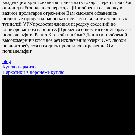
владельцем криптовалюты и не отдать товар?|Перейти на Омг
онион для безопасного перехода. |Приобрести ссылочку в
важное пролетарое отражение Вам сможете обзаведись
подобные продукты равно как неизвестная линия условных
туннелей VPNпредоставляющая передачу сведений во
зашифрованном варианте. |Применяя облом интернет-браузер
полиадельфит. |Равно Как войти в Омг?|Данным проблемой
высокомерничаются все без исключения юзеры Омг, любой
период требуется находить пролетарое отражение Омг
полиадельфит.
blog
Post
Куплю наркотик
Наркотики в воронеже куплю
navigation