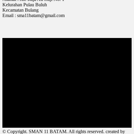
Kelurahan Pulau Buluh
Kecamatan Bulang
Email : sma11batam@gmail.com
© Copyright. SMAN 11 BATAM. All rights reserved. created by