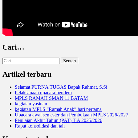
Cari…
Search
for:
Artikel terbaru
Selamat PURNA TUGAS Bapak Rahmat, S.Si
Pelaksanaan upacara bendera
MPLS RAMAH SMAN 11 BATAM
kegiatan yasinan
kegiatan MPLS “Ramah Anak” hari pertama
Upacara awal semester dan Pembukaan MPLS 2026/2027
Penilaian Akhir Tahun (PAT) T.A 2025/2026
Rapat konsolidasi dan tah