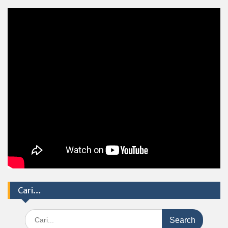
Cari…
Search
for: