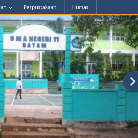
aan
Perpustakaan
Humas