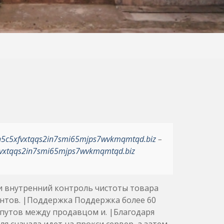
h5c5xfvxtqqs2in7smi65mjps7wvkmqmtqd.biz
–
vxtqqs2in7smi65mjps7wvkmqmtqd.biz
и внутренний контроль чистоты товара
ентов. |Поддержка Поддержка более 60
путов между продавцом и. |Благодаря