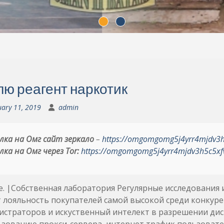
лю реагент наркотик
uary 11, 2019
admin
лка на Омг сайт зеркало
–
https://omgomgomg5j4yrr4mjdv3
лка на Омг через Tor:
https://omgomgomg5j4yrr4mjdv3h5c5xf
. |Собственная лаборатория Регулярные исследования 
 лояльность покупателей самой высокой среди конкур
страторов и искуственный интелект в разрешении дис