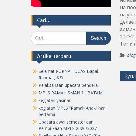
исполь
на пос
на уро
Cari…
делает
админ
Search
также 
for:
Tor и 
blog
Artikel terbaru
Selamat PURNA TUGAS Bapak
Post
Купл
Rahmat, S.Si
navig
Pelaksanaan upacara bendera
MPLS RAMAH SMAN 11 BATAM
kegiatan yasinan
kegiatan MPLS “Ramah Anak” hari
pertama
Upacara awal semester dan
Pembukaan MPLS 2026/2027
Penilaian Akhir Tahun (PAT) T.A