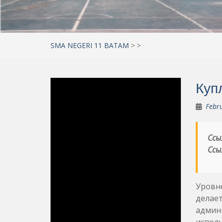
SMA NEGERI 11 BATAM
>
>
Куп
Febr
Ссы
Ссы
Уровне
делает
админи