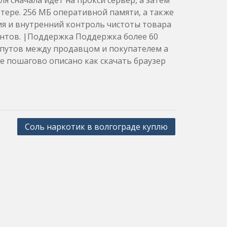
 сначала идет на прокси сервер, а затем
ере. 256 МБ оперативной памяти, а также
ия и внутренний контроль чистоты товара
ентов. |Поддержка Поддержка более 60
спутов между продавцом и покупателем а
е пошагово описано как скачать браузер
Соль наркотик в волгограде куплю