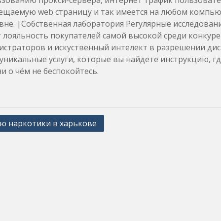
зованию прокси-сервера, интернет трафик пользователя
ещаемую web страницу и так имеется на любом компьют
вне. |Собственная лаборатория Регулярные исследован
 лояльность покупателей самой высокой среди конкур
истраторов и искуственный интелект в разрешении ди
уникальные услуги, которые вы найдете инструкцию, гд
ни о чём не беспокойтесь.
ю наркотики в харькове
ation