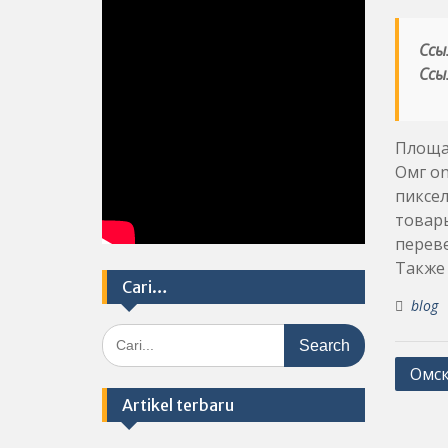
Ссы
Ссы
Площа
Омг o
пиксел
товар
переве
Также 
Cari…
blog
Search
for:
Post
Омск
navig
Artikel terbaru