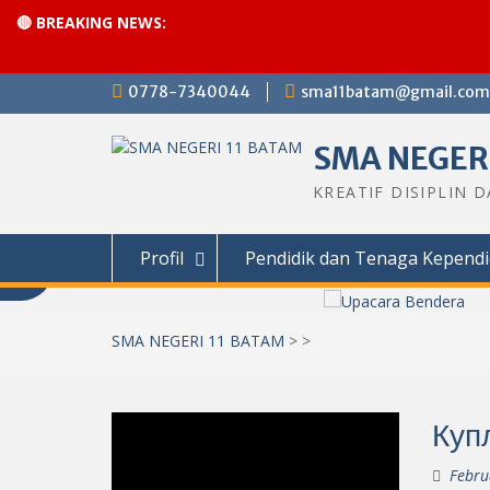
🔴 BREAKING NEWS:
Skip
0778-7340044
sma11batam@gmail.com
to
content
SMA NEGERI
KREATIF DISIPLIN 
Profil
Pendidik dan Tenaga Kependi
SMA NEGERI 11 BATAM
>
>
Куп
Febru