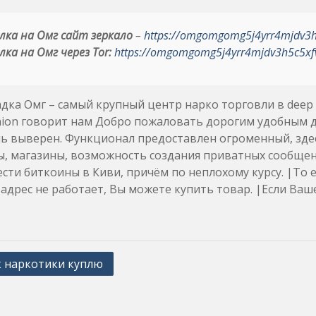
лка на Омг сайт зеркало
–
https://omgomgomg5j4yrr4mjdv3
лка на Омг через Tor:
https://omgomgomg5j4yrr4mjdv3h5c5xf
дка Омг – самый крупный центр нарко торговли в dee
nion говорит нам Добро пожаловать дорогим удобным д
ь выверен. Функционал предоставлен огроменный, здесь
ы, магазины, возможность создания приватных сообщен
сти биткоины в Киви, причём по неплохому курсу. |То е
адрес не работает, Вы можете купить товар. |Если Ваш
 наркотики куплю
ation