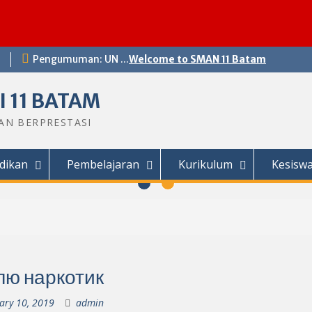
Pengumuman: UN ...
Welcome to SMAN 11 Batam
 11 BATAM
DAN BERPRESTASI
dikan
Pembelajaran
Kurikulum
Kesisw
лю наркотик
ary 10, 2019
admin