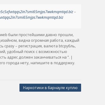
h5c5xfvxtqqs2in7smi65mjps7wvkmqmtqd.biz
–
vxtqqs2in7smi65mjps7wvkmqmtqd.biz
p web были простейшими давно прошли,
изайном, видна огромная работа, каждый
 сразу – регистрация, валюта btcрубль,
ий, удобный поиск с возможностью
сть адрес должен заканчиваться на “. |
его города нету, напишите в поддержку.
Наркотики в барнауле куплю