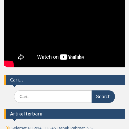
Cari…
Search
for:
Artikel terbaru
Selamat PURNA TUGAS Bapak Rahmat, S.Si