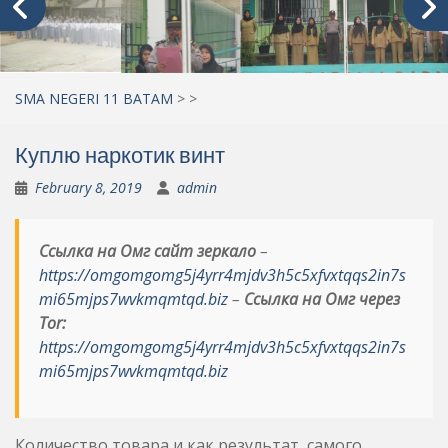
SMA NEGERI 11 BATAM
>
>
Куплю наркотик винт
February 8, 2019
admin
Ссылка на Омг сайт зеркало
–
https://omgomgomg5j4yrr4mjdv3h5c5xfvxtqqs2in7s
mi65mjps7wvkmqmtqd.biz
–
Ссылка на Омг через
Tor:
https://omgomgomg5j4yrr4mjdv3h5c5xfvxtqqs2in7s
mi65mjps7wvkmqmtqd.biz
Количество товара и как результат, самого