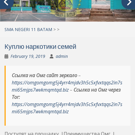
SMA NEGERI 11 BATAM
>
>
Куплю наркотики семей
February 19, 2019
admin
Ссылка на Омг сайт зеркало
–
https://omgomgomg5j4yrr4mjdv3h5c5xfvxtqqs2in7s
mi65mjps7wvkmqmtqd.biz
–
Ссылка на Омг через
Tor:
https://omgomgomg5j4yrr4mjdv3h5c5xfvxtqqs2in7s
mi65mjps7wvkmqmtqd.biz
Поступят на площадку. |Преимущества Омг. |