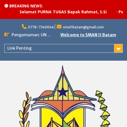
🔴 BREAKING NEWS:
Selamat PURNA TUGAS Bapak Rahmat, S.Si
·
Pelaks
Skip
to
0778-7340044
sma11batam@gmail.com
content
Pengumuman: UN ...
Welcome to SMAN 11 Batam
Link Penting