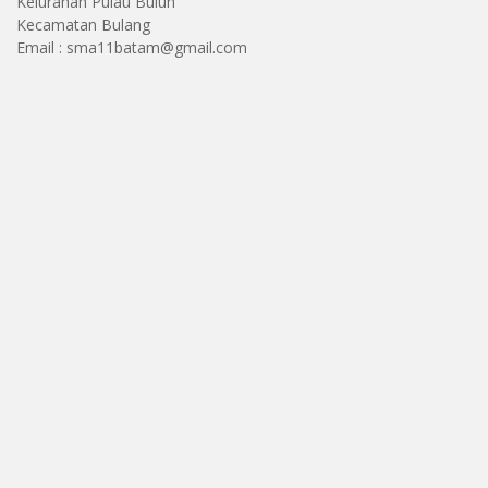
Kelurahan Pulau Buluh
Kecamatan Bulang
Email : sma11batam@gmail.com