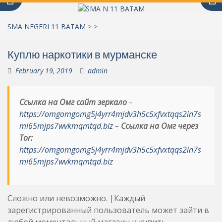
SMA NEGERI 11 BATAM
>
>
Куплю наркотики в мурманске
February 19, 2019
admin
Ссылка на Омг сайт зеркало
–
https://omgomgomg5j4yrr4mjdv3h5c5xfvxtqqs2in7s
mi65mjps7wvkmqmtqd.biz
–
Ссылка на Омг через
Tor:
https://omgomgomg5j4yrr4mjdv3h5c5xfvxtqqs2in7s
mi65mjps7wvkmqmtqd.biz
Сложно или невозможно. |Каждый
зарегистрированный пользователь может зайти в
любой моментальный магазин и купить