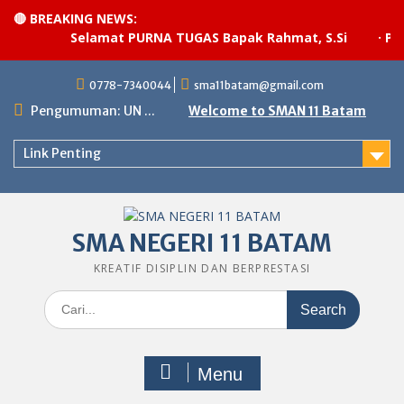
🔴 BREAKING NEWS:
Selamat PURNA TUGAS Bapak Rahmat, S.Si
·
Pela
Skip
0778-7340044
sma11batam@gmail.com
to
content
Pengumuman: UN ...
Welcome to SMAN 11 Batam
Link Penting
SMA NEGERI 11 BATAM
KREATIF DISIPLIN DAN BERPRESTASI
Search
for:
Menu