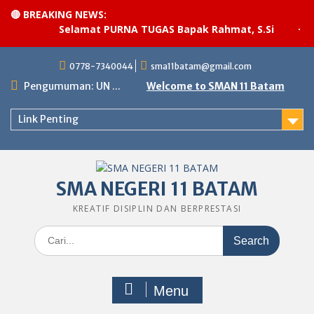
🔴 BREAKING NEWS:
Selamat PURNA TUGAS Bapak Rahmat, S.Si
·
Pel
Skip
0778-7340044
sma11batam@gmail.com
to
content
Pengumuman: UN ...
Welcome to SMAN 11 Batam
Link Penting
SMA NEGERI 11 BATAM
KREATIF DISIPLIN DAN BERPRESTASI
Search
for:
Menu