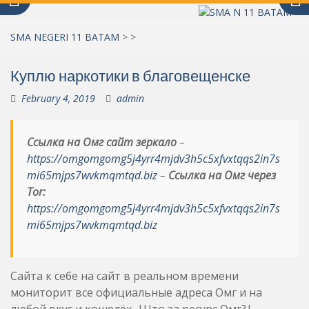
SMA NEGERI 11 BATAM
>
>
Куплю наркотики в благовещенске
February 4, 2019
admin
Ссылка на Омг сайт зеркало
–
https://omgomgomg5j4yrr4mjdv3h5c5xfvxtqqs2in7s
mi65mjps7wvkmqmtqd.biz
–
Ссылка на Омг через
Tor:
https://omgomgomg5j4yrr4mjdv3h5c5xfvxtqqs2in7s
mi65mjps7wvkmqmtqd.biz
Сайта к себе на сайт в реальном времени
мониторит все официальные адреса Омг и на
любой вкус и кошелёк. |Что за ресурс Омг?|