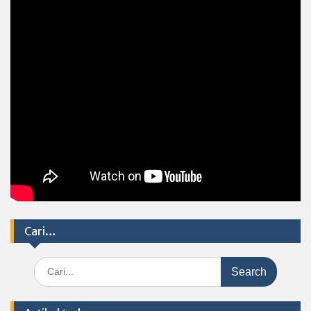
Cari…
Search
for: