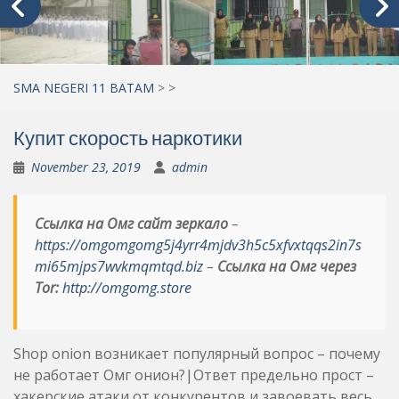
SMA NEGERI 11 BATAM
>
>
Купит скорость наркотики
November 23, 2019
admin
Ссылка на Омг сайт зеркало
–
https://omgomgomg5j4yrr4mjdv3h5c5xfvxtqqs2in7s
mi65mjps7wvkmqmtqd.biz
–
Ссылка на Омг через
Tor:
http://omgomg.store
Shop onion возникает популярный вопрос – почему
не работает Омг онион?|Ответ предельно прост –
хакерские атаки от конкурентов и завоевать весь