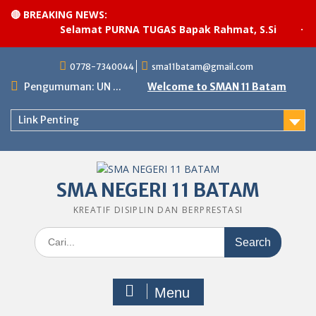
🔴 BREAKING NEWS:
Selamat PURNA TUGAS Bapak Rahmat, S.Si
·
Pel
Skip
0778-7340044
sma11batam@gmail.com
to
content
Pengumuman: UN ...
Welcome to SMAN 11 Batam
Link Penting
SMA NEGERI 11 BATAM
KREATIF DISIPLIN DAN BERPRESTASI
Search
for:
Menu