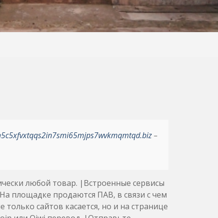
h5c5xfvxtqqs2in7smi65mjps7wvkmqmtqd.biz
–
ически любой товар. |Встроенные сервисы
а площадке продаются ПАВ, в связи с чем
 только сайтов касается, но и на странице