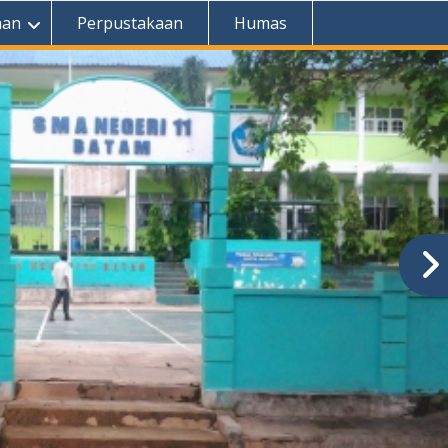
aan
Perpustakaan
Humas