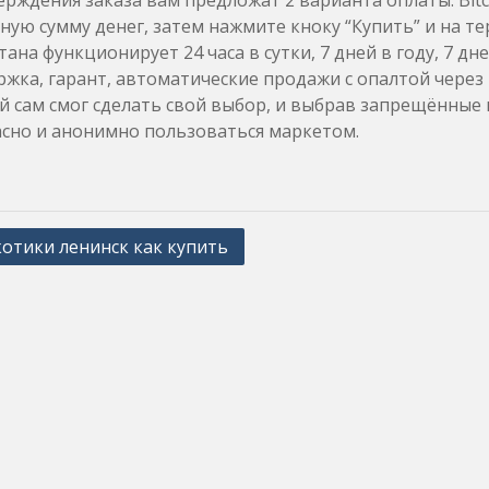
рждения заказа вам предложат 2 варианта оплаты: Bitc
ную сумму денег, затем нажмите кноку “Купить” и на т
тана функционирует 24 часа в сутки, 7 дней в году, 7 д
жка, гарант, автоматические продажи с опалтой через к
 сам смог сделать свой выбор, и выбрав запрещённые 
сно и анонимно пользоваться маркетом.
отики ленинск как купить
ation