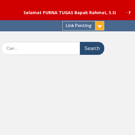
Selamat PURNA TUGAS Bapak Rahmat, S.Si
·
Pelaksanaa
Link Penting
Search
for: