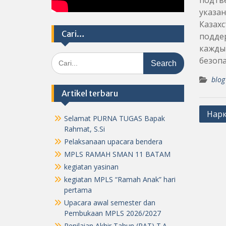
подтве
указан
Казахс
Cari…
поддер
каждый
Search
безопа
for:
blog
Artikel terbaru
Post
Нарк
Selamat PURNA TUGAS Bapak
navig
Rahmat, S.Si
Pelaksanaan upacara bendera
MPLS RAMAH SMAN 11 BATAM
kegiatan yasinan
kegiatan MPLS “Ramah Anak” hari
pertama
Upacara awal semester dan
Pembukaan MPLS 2026/2027
Penilaian Akhir Tahun (PAT) T.A