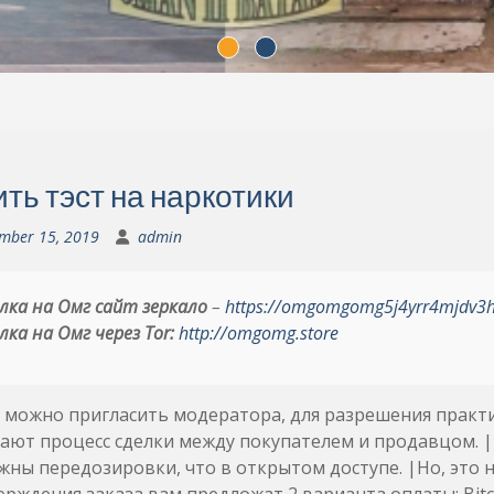
ть тэст на наркотики
mber 15, 2019
admin
лка на Омг сайт зеркало
–
https://omgomgomg5j4yrr4mjdv3
лка на Омг через Tor:
http://omgomg.store
 можно пригласить модератора, для разрешения практ
ют процесс сделки между покупателем и продавцом. |Н
ны передозировки, что в открытом доступе. |Но, это не