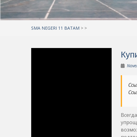
SMA NEGERI 11 BATAM
>
>
Купи
Nove
Ссы
Ссы
Всегда
упроща
возмож