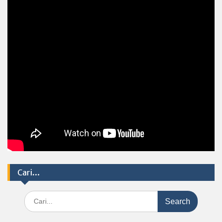
Cari…
Search
for: