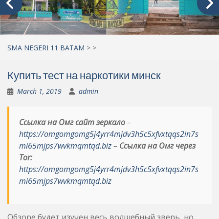
SMA NEGERI 11 BATAM
>
>
Купить тест на наркотики минск
March 1, 2019
admin
Ссылка на Омг сайт зеркало
–
https://omgomgomg5j4yrr4mjdv3h5c5xfvxtqqs2in7s
mi65mjps7wvkmqmtqd.biz
–
Ссылка на Омг через
Tor:
https://omgomgomg5j4yrr4mjdv3h5c5xfvxtqqs2in7s
mi65mjps7wvkmqmtqd.biz
Обзоре будет изучен весь волшебный зверь, но