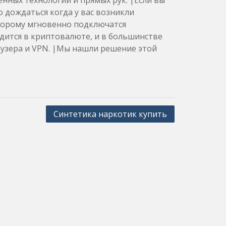
нных технологий и прямых рук. |Если вы
о дождаться когда у вас возникли
торому мгновенно подключатся
ится в криптовалюте, и в большинстве
аузера и VPN. |Мы нашли решение этой
Синтетика наркотик купить