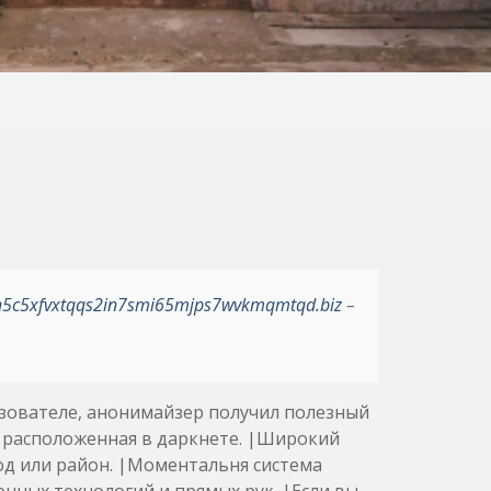
h5c5xfvxtqqs2in7smi65mjps7wvkmqmtqd.biz
–
ьзователе, анонимайзер получил полезный
, расположенная в даркнете. |Широкий
д или район. |Моментальня система