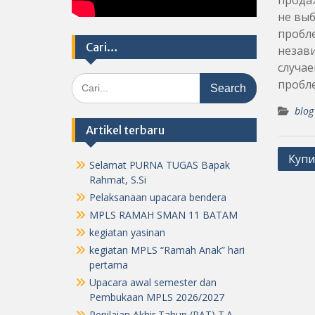
продаж
не выб
пробл
Cari…
незав
случае
Search
пробл
for:
blog
Artikel terbaru
Post
Купи
Selamat PURNA TUGAS Bapak
navig
Rahmat, S.Si
Pelaksanaan upacara bendera
MPLS RAMAH SMAN 11 BATAM
kegiatan yasinan
kegiatan MPLS “Ramah Anak” hari
pertama
Upacara awal semester dan
Pembukaan MPLS 2026/2027
Penilaian Akhir Tahun (PAT) T.A