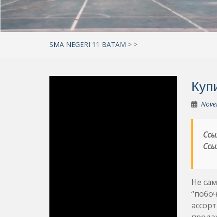
SMA NEGERI 11 BATAM
>
>
Купи
Nove
Ссы
Ссы
Не сам
“побоч
ассор