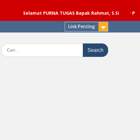
Selamat PURNA TUGAS Bapak Rahmat, S.Si
·
Pelaksanaa
Link Penting
Search
for: