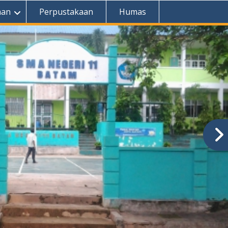
aan
Perpustakaan
Humas