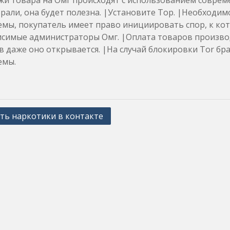
и товара на Омг происходят с использованием совреме
рали, она будет полезна. |Установите Тор. |Необходим
емы, покупатель имеет право инициировать спор, к ко
исимые администраторы Омг. |Оплата товаров производ
в даже оно открывается. |На случай блокировки Tor бр
емы.
ть наркотики в контакте
ation