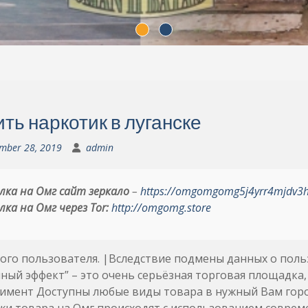
ть наркотик в луганске
mber 28, 2019
admin
лка на Омг сайт зеркало
–
https://omgomgomg5j4yrr4mjdv3
лка на Омг через Tor:
http://omgomg.store
ого пользователя. |Вследствие подмены данных о пол
ный эффект” – это очень серьёзная торговая площадка
тимент Доступны любые виды товара в нужный Вам горо