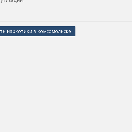
утизации.
ть наркотики в комсомольске
ation