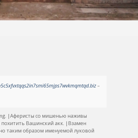
h5c5xfvxtqqs2in7smi65mjps7wvkmqmtqd.biz
–
mg. |Аферисты со мишенью наживы
 похитить Вашинский акк. |Взамен
тно таким образом именуемой луковой