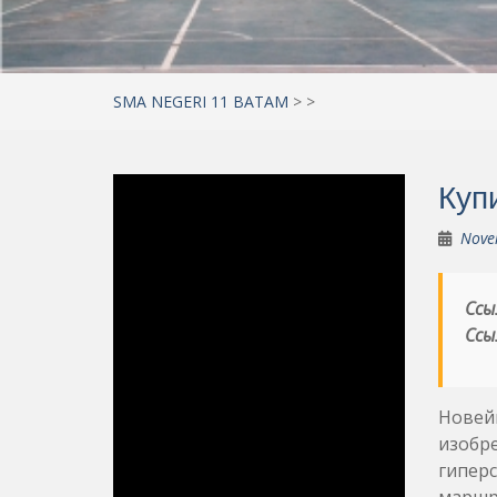
SMA NEGERI 11 BATAM
>
>
Куп
Nove
Ссы
Ссы
Новей
изобре
гипер