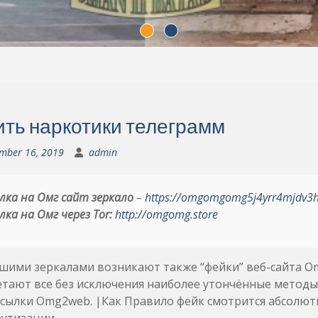
ить наркотики телеграмм
mber 16, 2019
admin
лка на Омг сайт зеркало
–
https://omgomgomg5j4yrr4mjdv3
лка на Омг через Tor:
http://omgomg.store
шими зеркалами возникают также “фейки” веб-сайта O
тают все без исключения наиболее утончённые методы
ссылки Omg2web. |Как Правило фейк смотрится абсолю