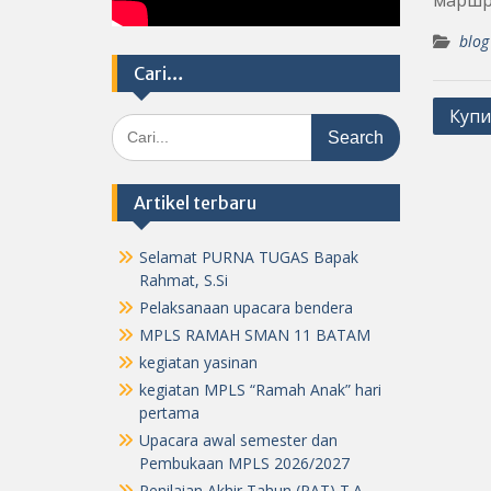
маршр
blog
Cari…
Post
Купи
Search
navig
for:
Artikel terbaru
Selamat PURNA TUGAS Bapak
Rahmat, S.Si
Pelaksanaan upacara bendera
MPLS RAMAH SMAN 11 BATAM
kegiatan yasinan
kegiatan MPLS “Ramah Anak” hari
pertama
Upacara awal semester dan
Pembukaan MPLS 2026/2027
Penilaian Akhir Tahun (PAT) T.A