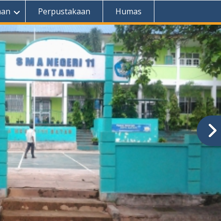
aan
Perpustakaan
Humas