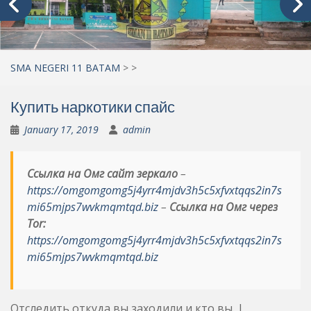
SMA NEGERI 11 BATAM
>
>
Купить наркотики спайс
January 17, 2019
admin
Ссылка на Омг сайт зеркало
–
https://omgomgomg5j4yrr4mjdv3h5c5xfvxtqqs2in7s
mi65mjps7wvkmqmtqd.biz
–
Ссылка на Омг через
Tor:
https://omgomgomg5j4yrr4mjdv3h5c5xfvxtqqs2in7s
mi65mjps7wvkmqmtqd.biz
Отследить откуда вы заходили и кто вы. |